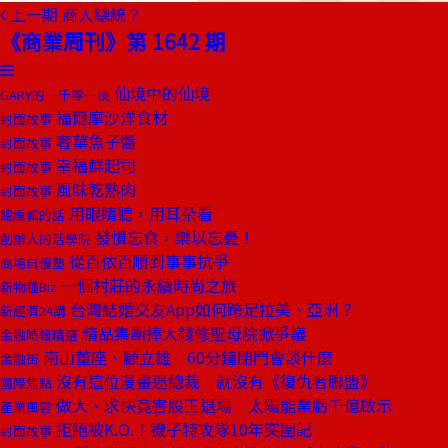
上一期
商人總統？
《商業周刊》第 1642 期
仙境中的仙境
GARY的一千零一夜
福爾摩沙洋食材
封面故事
奢華魚子醬
封面故事
幸福鮮起司
封面故事
風味乾熟肉
封面故事
用眼睛聽，用耳朵看
總編輯的話
發憤忘食，樂以忘憂！
創辦人的活學院
從百依百順到事事抗爭
商場自慢塾
一個村莊的永續時尚之旅
新物種Biz
台灣結婚交友App如何跨足拉美、亞洲？
新經濟24講
精品集團捧大錢修聖母院掀爭議
金融時報精選
南山董座、顧立雄 60分鐘閉門會談什麼
金融街
沒有這位漫畫迷總裁 就沒有《復仇者聯盟》
國際焦點
做大、求快竟害股王退場 太陽能業虧千億啟示
產業風雲
拒絕被K.O.！襪子特攻隊10年突圍記
封面故事