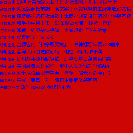
16種專業玩家力挺！門外漢製襪，毛利率翻一倍
封面故事
幫品牌商做市調、寫文案！他讓爸爸的工廠年收跳70倍
封面故事
聽婆媽抱怨打造爆款！電商小頭家讓工廠24小時轉不停
封面故事
和艦拚中國上市 53萬聯電股東「錢途」解析
科技風雲
派遣工納勞基法保障 企業規避「下有對策」
焦點新聞
感覺對了，就成交！
特別企劃
當顧客的「快樂販賣機」 車神娜娜年賣703輛車
特別企劃
看穿大戶怕危險心結 他連12年佣收千萬
特別企劃
她用故事撩撥購買欲 連拿七年百萬圓桌門票
特別企劃
美國廣告大師教你 擊中人性8大欲望問話術
特別企劃
迪士尼低價影音平台 浮現「啃老本危機」？
國際焦點
平成「脫單」熱 讓日本婚慶業笑呵呵
國際視窗
政治 novice 選總統風潮
全球熱門字