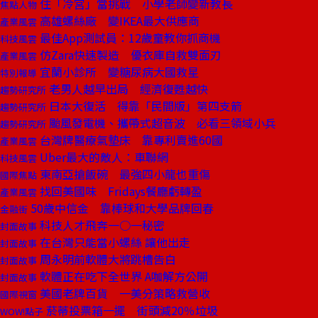
住「冷宮」當挑戰 小學老師變新教長
焦點人物
高雄螺絲廠 變IKEA最大供應商
產業風雲
最佳App測試員：12歲童教你抓商機
科技風雲
仿Zara快速製造 優衣庫自救雙面刃
產業風雲
宜蘭小診所 變糖尿病大國救星
特別報導
老男人越早出局 經濟復甦越快
趨勢研究所
日本大復活 得靠「民間版」第四支箭
趨勢研究所
颱風發電機、攜帶式超音波 必看三領域小兵
趨勢研究所
台灣牌醫療氣墊床 靠專利賣進60國
產業風雲
Uber最大的敵人：車聯網
科技風雲
東南亞搶飯碗 最強四小龍也重傷
國際焦點
找回美國味 Fridays餐廳虧轉盈
產業風雲
50歲中信金 靠棒球和大學品牌回春
金融街
科技人才飛奔一○一秘密
封面故事
在台灣只能當小螺絲 讓他出走
封面故事
周永明前軟體大將跳槽告白
封面故事
軟體正在吃下全世界 A咖解方公開
封面故事
美國老牌百貨 一美分策略救營收
國際視窗
菸蒂投票箱一擺 街頭減20％垃圾
WOW!點子