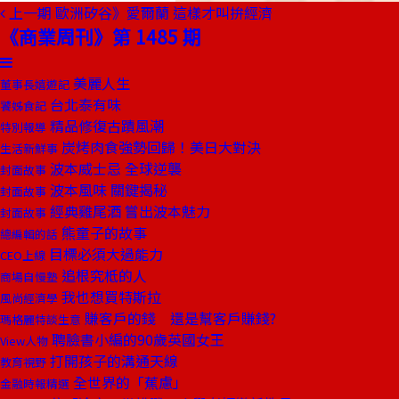
上一期
歐洲矽谷》愛爾蘭 這樣才叫拚經濟
《商業周刊》第 1485 期
美麗人生
董事長嬉遊記
台北泰有味
饕姊食記
精品修復古蹟風潮
特別報導
炭烤肉食強勢回歸！美日大對決
生活新鮮事
波本威士忌 全球逆襲
封面故事
波本風味 關鍵揭秘
封面故事
經典雞尾酒 嘗出波本魅力
封面故事
熊童子的故事
總編輯的話
目標必須大過能力
CEO上線
追根究柢的人
商場自慢塾
我也想買特斯拉
風尚經濟學
賺客戶的錢 還是幫客戶賺錢?
瑪格麗特談生意
聘臉書小編的90歲英國女王
View人物
打開孩子的溝通天線
教育視野
全世界的「蕉慮」
金融時報精選