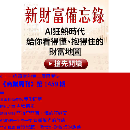
上一期
贏家的第二層思考法
《商業周刊》第 1459 期
我愛同胞
董事長嬉遊記
古種遺風
開瓶之前
亞得里亞東，海的狂歡宴
旅食隨想
看盡風光的旅店
GARY的一千零一夜
食器餐廳，激發你對餐桌的想像
特別報導