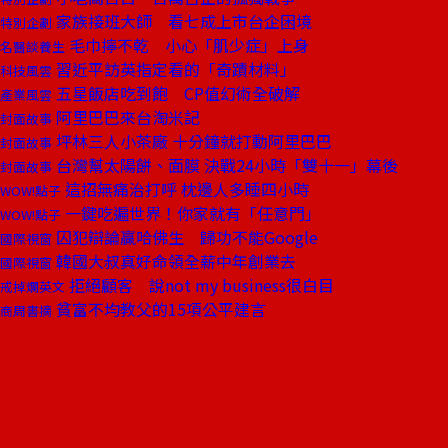
家族接班大師 看七成上市台企困境
特別企劃
毛巾擰不乾 小心「肌少症」上身
名醫談養生
習近平訪英指定看的「奇蹟材料」
科技風雲
五星飯店吃到飽 CP值幻術全破解
產業風雲
阿里巴巴來台淘米記
封面故事
坪林三人小茶廠 十分鐘就打動阿里巴巴
封面故事
台灣幫太陽餅、面膜 決戰24小時「雙十一」幕後
封面故事
這招無痛治打呼 枕邊人多睡四小時
WOW!點子
一鍵吃遍世界！你家就有「任意門」
WOW!點子
囚犯辯論贏哈佛生 歸功不能Google
國際視窗
韓國大叔真好命領全薪中年創業去
國際視窗
拒絕顧客 說not my business很白目
戒掉爛英文
貧富不均教父的15項公平建言
商周書摘