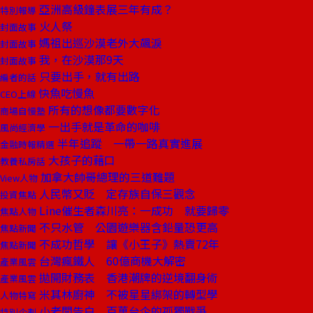
亞洲高級鐘表展三年有成？
特別報導
火人祭
封面故事
媽祖出巡沙漠老外大飆淚
封面故事
我，在沙漠那9天
封面故事
只要出手，就有出路
編者的話
快魚吃慢魚
CEO上線
所有的想像都要數字化
商場自慢塾
一出手就是革命的咖啡
風尚經濟學
半年追蹤 一帶一路真實進展
金融時報精選
大孩子的藉口
教養私房話
加拿大帥哥總理的三道難題
View人物
人民幣又貶 定存族自保三觀念
投資焦點
Line催生者森川亮：一成功 就要歸零
焦點人物
不只水管 公園遊樂器含鉛量恐更高
焦點新聞
不成功哲學 讓《小王子》熱賣72年
焦點新聞
台灣瘋鐵人 60億商機大解密
產業風雲
拋開財務表 香港潮牌的逆境翻身術
產業風雲
米其林廚神 不被星星綁架的轉型學
人物特寫
小老闆告白 百萬台企的孤獨戰爭
特別企劃