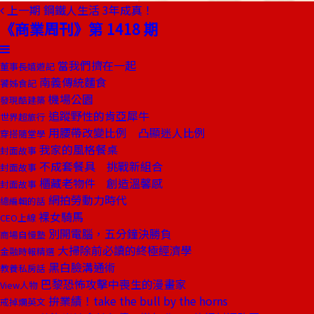
上一期
鋼鐵人生活 3年成真！
《商業周刊》第 1418 期
當我們擠在一起
董事長嬉遊記
南義傳統麵食
饕姊食記
機場公園
發現酷建築
追蹤野性的肯亞犀牛
世界超旅行
用腰帶改變比例 凸顯迷人比例
穿搭隨堂學
我家的風格餐桌
封面故事
不成套餐具 挑戰新組合
封面故事
櫃藏老物件 創造溫馨感
封面故事
網拍勞動力時代
總編輯的話
裸女騎馬
CEO上線
別開電腦，五分鐘決勝負
商場自慢塾
大掃除前必讀的終極經濟學
金融時報精選
黑白臉溝通術
教養私房話
巴黎恐怖攻擊中喪生的漫畫家
View人物
拚業績！take the bull by the horns
戒掉爛英文