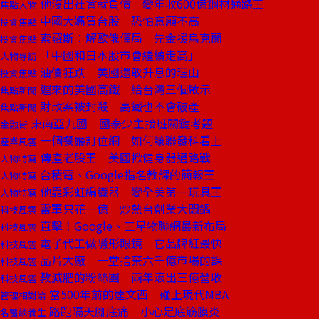
他沒出社會就負債 變年收600億鋼材通路王
焦點人物
中國大媽買台股 恐怕意願不高
投資焦點
索羅斯：解歐俄僵局 先金援烏克蘭
投資焦點
「中國和日本股市會繼續走高」
人物專訪
油價狂跌 美國還敢升息的理由
投資焦點
遲來的美國高鐵 給台灣三個啟示
焦點新聞
財改案被封殺 高鐵也不會破產
焦點新聞
東南亞九國 國泰少主接班關鍵考題
金融街
一個餐廳訂位網 如何讓聯發科看上
產業風雲
傳產老股王 美國掀健身器通路戰
人物特寫
台積電、Google指名教課的簡報王
人物特寫
他靠彩虹編織器 變全美第一玩具王
人物特寫
雷軍只花一億 炒熱台創業大悶鍋
科技風雲
直擊！Google、三星物聯網最新布局
科技風雲
電子代工做隱形眼鏡 它品牌紅最快
科技風雲
晶片大廠 一堂捨棄六千億市場的課
科技風雲
教減肥的粉絲團 兩年滾出三億營收
科技風雲
當500年前的達文西 碰上現代MBA
管理相對論
路跑隔天腳底痛 小心足底筋膜炎
名醫談養生