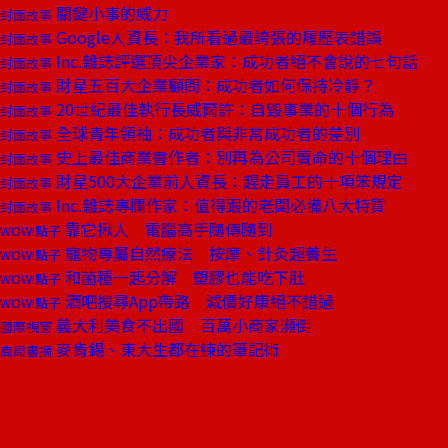
關鍵小事的威力
封面故事
Google人資長：我所看過最誇張的履歷表錯誤
封面故事
Inc.雜誌評選頂尖企業家：成功者絕不會說的七句話
封面故事
財星五百大企業顧問：成功者如何保持冷靜？
封面故事
20世紀最佳執行長威爾許：自毀事業的十個行為
封面故事
全球青年領袖：成功者與非常成功者的差別
封面故事
史上最佳商業書作者：別再為公司賣命的十個理由
封面故事
財星500大企業前人資長：趕走員工的十項笨規定
封面故事
Inc.雜誌專欄作家：值得跟的老闆必備八大特質
封面故事
靠它揪人 電腦高手隨傳隨到
WOW!點子
寵物專屬自然療法 按摩、針灸超養生
WOW!點子
和菌種一起分解 塑膠也能吃下肚
WOW!點子
酒吧搜尋App帶路 減價好康絕不錯過
WOW!點子
義大利美食不出國 百萬小商家瀕倒
國際視窗
麥肯錫、東大生都在練的筆記術
商周書摘