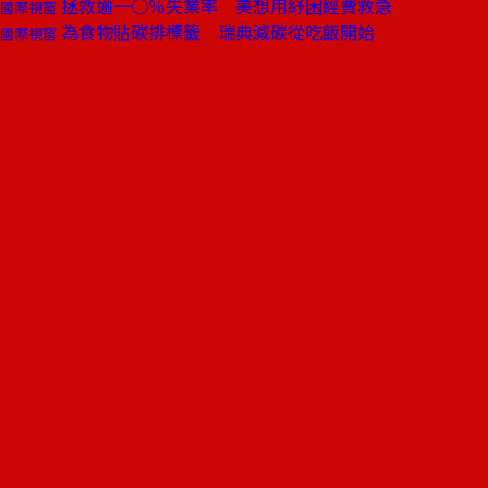
拯救逾一○％失業率 美想用紓困經費救急
國際視窗
為食物貼碳排標籤 瑞典減碳從吃飯開始
國際視窗