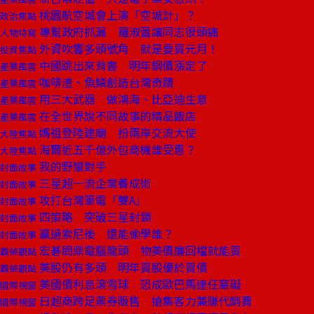
桃園航空城會上演「空城計」？
政治焦點
專幫政府抓漏 羅淑蕾讓同志很頭痛
人物特寫
外資吹響多頭號角 就是要買元月！
投資焦點
中國跳出來背書 明年鋼價漲定了
產業風雲
咖啡渣、魚鱗創造台灣奇蹟
產業風雲
用三大武器 做鴻海、比亞迪生意
產業風雲
在全世界說不同故事的精品飯店
產業風雲
媽祖登陸建廟 扮兩岸交流大使
大陸焦點
海爾近五千億外包商機誰受惠？
大陸焦點
我的野蠻對手
封面故事
三星超一流企業養成術
封面故事
攻打台灣筆電「雙A」
封面故事
四策略 突破三星封鎖
封面故事
贏過索尼後 還能偷學誰？
封面故事
宏碁問鼎電腦龍頭 物美價廉回檔就能買
霸榮觀點
美股仍有多頭 明年買股優於買債
霸榮觀點
美國債利息滾雪球 恐成歐巴馬連任窒礙
國際視窗
日超商跨足票券販售 搶集客力兼賺代銷費
國際視窗