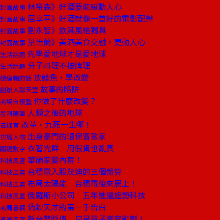
林裕森》好酒要能感動人心
封面故事
屈享平》好酒就像一首好的電影配樂
封面故事
劉永智》飲其風格獨具
封面故事
葉怡蘭》美酒美食交融，更動人心
封面故事
先學愛地球才是愛地球
生活話題
分子料理不按牌理
生活話題
放鯰魚，學改變
總編輯的話
故事的陷阱
創辦人聊天室
你做了什麼改變？
商場自慢塾
人類之後的地球
星河隨筆
改革，九死一生哪！
去梯言
出身豪門的環保冒險家
世局人物
衣著光鮮 用假貨也亂真
關鍵數字
華碩家變內幕！
科技風雲
台積電入股茂迪的三個盤算
科技風雲
布局太陽能 台積電後來居上！
科技風雲
俄羅斯小公司 五年進逼趨勢科技
科技風雲
偽鈔天才的第一手告白
商周書摘
新台幣貶值 只是電子業安慰劑！
產業風雲