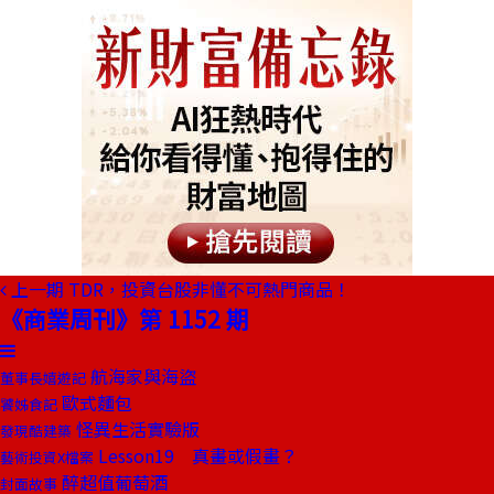
上一期
TDR，投資台股非懂不可熱門商品！
《商業周刊》第 1152 期
航海家與海盜
董事長嬉遊記
歐式麵包
饕姊食記
怪異生活實驗版
發現酷建築
Lesson19 真畫或假畫？
藝術投資X檔案
醉超值葡萄酒
封面故事