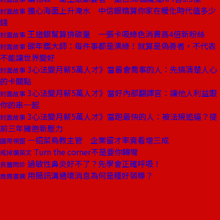
擔心海面上升淹水 中信銀精算你家在暖化時代值多少
封面故事
錢
王道銀幫算排碳量 一張卡吸綠色消費高4倍新粉絲
封面故事
碳年鑑大師：每件事都是漂綠！就算是偽善者，不代表
封面故事
不能讓世界變好
3心法變月薪5萬人才》當最會喬事的人：先搞清楚人心
封面故事
的卡關點
3心法變月薪5萬人才》當好內部翻譯官：讓他人利益跟
封面故事
你的串一起
3心法變月薪5萬人才》當跑最快的人：被法規追逼？提
封面故事
前三年擁抱新壓力
一招菜鳥教主管 企業留才率竟看增三成
國際視窗
Turn the corner不是要你轉彎
戒掉爛英文
過敏性鼻炎好不了？先學會正確呼吸！
良醫問診
用簡訊溝通壞消息為何是種好領導？
商周書摘