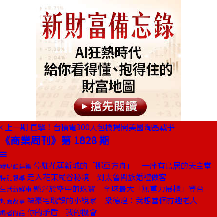
上一期
直擊！台積電300人包機揭開美國淘晶戰爭
《商業周刊》第 1828 期
停駐花蓮新城的「挪亞方舟」 一座有鳥居的天主堂
發現酷建築
走入花東縱谷秘境 到太魯閣族婚禮做客
特別報導
懸浮於空中的珠寶 全球最大「無重力展櫃」登台
生活新鮮事
被豪宅耽誤的小說家 梁德煌：我想當個有趣老人
封面故事
你的矛盾 我的機會
編者的話