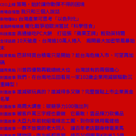
策略，始於讓你動彈不得的困境
CEO上線
我只和三個人說話
商場自慢塾
台灣產業可思考「以色列化」
新物種Biz
暖化戰爭迫歐洲嘗試「科學怪食」
金融時報精選
高通搶吃PC大餅 打這張「蘋果王牌」較勁英特爾
科技風雲
10天破產、台灣逾10萬人捲入 揭開最大加密幣風暴始
全球話題
末
巴菲特買台積電只是開始？趁台海危機入市、可望再加
投資焦點
碼
川普四優勢再戰總統大位 台灣該有的兩個擔心
國際焦點
我們，在台南地瓜田看見一家102歲企業用減碳驅動沉
封面故事
重轉型！
誰減碳玩真的？誰減得多又賺？完整盤點上市企業黃金
封面故事
名單
商周大調查：碳競爭力100強出列
封面故事
被客戶罵三字經也要做 它最敢！雲品揮刀砍備品
封面故事
大亞九年前就組電線志工團、到你家做用電健檢
封面故事
一群不放棄的老大同人 讓百年老店翻身綠電黑馬
封面故事
購物袋、衛生紙都要管 遠百50個魔鬼KPI省5.5億
封面故事