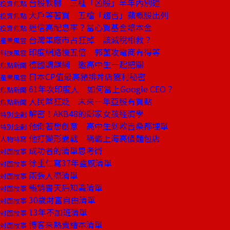
台股軟腳 三種「凶股」半年內別碰
投資焦點
大戶等著買 五檔「趨吉」蘋概股出列
投資焦點
迷信高配息率？當心買基金賠本金
投資焦點
台灣車廠市占狂掉 該減稅相救？
產業風雲
印度網路慢五倍 郭董攻電商有得等
科技風雲
德國調課綱 邀高中生一起把關
焦點新聞
日本CP值最高豬排丼店獲利秘密
產業風雲
61年次印度人 如何當上Google CEO？
焦點新聞
人民幣狂貶 未來一年亞股有買點
焦點新聞
解密！AKB48的鄰家女孩經濟學
特別企劃
他倒著想創意 高中生到歐吉桑都埋單
特別企劃
他打變形蟲戰 稱霸上海高價麵包店
人物特寫
成功者的清單思考術
封面故事
徐重仁寫37年靈感清單
封面故事
兩張人際清單
封面故事
暢銷書天后知識清單
封面故事
30歲財富自由清單
封面故事
13年不加班清單
封面故事
博客來熱賣繪本清單
封面故事