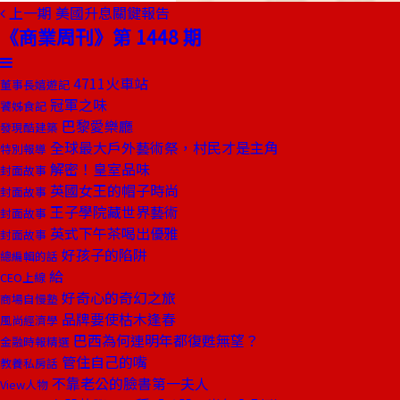
上一期
美國升息關鍵報告
《商業周刊》第 1448 期
4711火車站
董事長嬉遊記
冠軍之味
饕姊食記
巴黎愛樂廳
發現酷建築
全球最大戶外藝術祭，村民才是主角
特別報導
解密！皇室品味
封面故事
英國女王的帽子時尚
封面故事
王子學院藏世界藝術
封面故事
英式下午茶喝出優雅
封面故事
好孩子的陷阱
總編輯的話
給
CEO上線
好奇心的奇幻之旅
商場自慢塾
品牌要使枯木逢春
風尚經濟學
巴西為何連明年都復甦無望？
金融時報精選
管住自己的嘴
教養私房話
不靠老公的臉書第一夫人
View人物