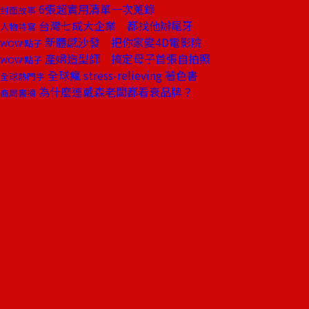
6張超實用清單一次蒐錄
封面故事
台灣七成大企業 都找他辦尾牙
人物特寫
新體感沙發 把你家變4D電影院
WOW!點子
產婦造型師 搞定母子首張自拍照
WOW!點子
全球瘋 stress-relieving 著色書
全球熱門字
為什麼連戴森老闆都看衰品牌？
商周書摘