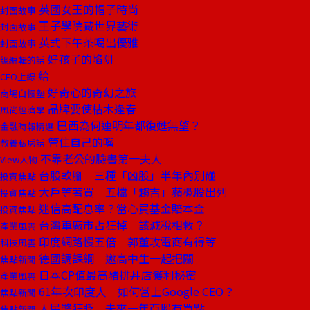
英國女王的帽子時尚
封面故事
王子學院藏世界藝術
封面故事
英式下午茶喝出優雅
封面故事
好孩子的陷阱
總編輯的話
給
CEO上線
好奇心的奇幻之旅
商場自慢塾
品牌要使枯木逢春
風尚經濟學
巴西為何連明年都復甦無望？
金融時報精選
管住自己的嘴
教養私房話
不靠老公的臉書第一夫人
View人物
台股軟腳 三種「凶股」半年內別碰
投資焦點
大戶等著買 五檔「趨吉」蘋概股出列
投資焦點
迷信高配息率？當心買基金賠本金
投資焦點
台灣車廠市占狂掉 該減稅相救？
產業風雲
印度網路慢五倍 郭董攻電商有得等
科技風雲
德國調課綱 邀高中生一起把關
焦點新聞
日本CP值最高豬排丼店獲利秘密
產業風雲
61年次印度人 如何當上Google CEO？
焦點新聞
人民幣狂貶 未來一年亞股有買點
焦點新聞