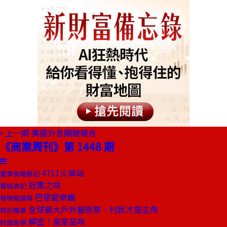
上一期
美國升息關鍵報告
《商業周刊》第 1448 期
4711火車站
董事長嬉遊記
冠軍之味
饕姊食記
巴黎愛樂廳
發現酷建築
全球最大戶外藝術祭，村民才是主角
特別報導
解密！皇室品味
封面故事