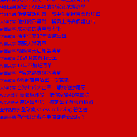
解密！AKB48的鄰家女孩經濟學
特別企劃
他倒著想創意 高中生到歐吉桑都埋單
特別企劃
他打變形蟲戰 稱霸上海高價麵包店
人物特寫
成功者的清單思考術
封面故事
徐重仁寫37年靈感清單
封面故事
兩張人際清單
封面故事
暢銷書天后知識清單
封面故事
30歲財富自由清單
封面故事
13年不加班清單
封面故事
博客來熱賣繪本清單
封面故事
6張超實用清單一次蒐錄
封面故事
台灣七成大企業 都找他辦尾牙
人物特寫
新體感沙發 把你家變4D電影院
WOW!點子
產婦造型師 搞定母子首張自拍照
WOW!點子
全球瘋 stress-relieving 著色書
全球熱門字
為什麼連戴森老闆都看衰品牌？
商周書摘