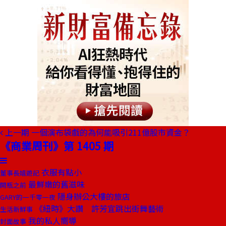
上一期
一個演布袋戲的為何能吸引211億股市資金？
《商業周刊》第 1405 期
衣服有點小
董事長嬉遊記
最鮮嫩的舊滋味
開瓶之前
隱身辦公大樓的旅店
GARY的一千零一夜
《紐時》大讚 許芳宜跳出街舞藝術
生活新鮮事
我的私人嚮導
封面故事