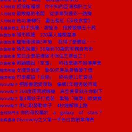
拒接衛福部 你不知的亞洲換肝之父
人物特寫
最敢賭的老闆 從慘業到運彩一路賺
人物特寫
他41歲轉行 畫出長紅《深夜食堂》
人物特寫
用手扶牆、游蛙泳 甩掉緊繃五十肩
名醫談養生
隱形照護 220萬人離職風暴
封面故事
蠟燭兩頭燒5年後 我得了憂鬱症……
封面故事
預先規畫》30歲到70歲的財務自救術
封面故事
美日企業這樣做才保住王牌員工！
封面故事
照顧職員「家事」 科技業遠不如傳產業
封面故事
女版賈伯斯 靠60元產品身價破千億
國際視窗
可樂瓶搞「自戀」 終結連11年衰退
國際視窗
把圖書館變景點 偏鄉1年遊客破百萬
WOW!點子
360度透明感機艙 高空美景就在你腳下
WOW!點子
幫4萬蚊子打疫苗 繁殖「健康」蚊寶寶
WOW!點子
用心跳發動車子 4秒鐘解鎖上路
WOW!點子
你的母校屬於 a galaxy of stars？
全球熱門字
Discovery之父第一手告白的創業傳奇
商周書摘