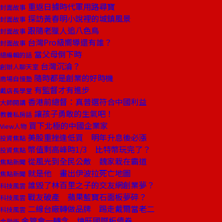
重返日據時代軍用路尋寶
封面故事
探訪黃春明小說裡的城鎮風景
封面故事
跟隨老獵人追八色鳥
封面故事
台灣Pro級嚮導還有誰？
封面故事
當父母倒下時
總編輯的話
台灣沉淪？
創辦人聊天室
隨時都是創業的好時機
商場自慢塾
有監督才有進步
戴店長學堂
香港前總督：真普選符合中國利益
大師開講
讓孩子勇敢的生氣吧！
教養私房話
買下北極的中國企業家
View人物
美股重挫逢低買 明年升息後必漲
投資焦點
幣值剩高峰時1/3 比特幣玩完了？
投資焦點
從風光到全民公敵 魏家栽在霸道
焦點新聞
就是他 畫出伊波拉死亡地圖
焦點新聞
誰毀了林百里之子的交友網創業夢？
科技風雲
戰友破產 蘋果藍寶石面板夢碎？
科技風雲
二線台廠轉做品牌 踢走戴爾當老二
科技風雲
金管會一轉念 燒旺國際板債券
金融街