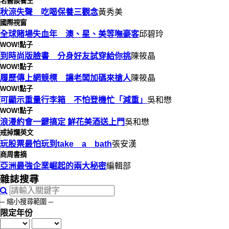
名醫談養生
秋涼失聲 吃喝保養三觀念
黃秀美
國際視窗
全球賭場失血年 澳、星、美等嘸豪客
邱碧玲
WOW!點子
到時尚版臉書 分身好友試穿給你挑
陳筱晶
WOW!點子
履歷傳上網競標 讓老闆加碼來搶人
陳筱晶
WOW!點子
可顯示重量行李箱 不怕登機忙「減重」
吳和懋
WOW!點子
浪漫約會一鍵搞定 鮮花美酒送上門
吳和懋
戒掉爛英文
玩股票最怕玩到take a bath
張安漢
商周書摘
亞洲最強企業崛起的兩大秘密
編輯部
雜誌搜尋
─ 縮小搜尋範圍 ─
限定年份