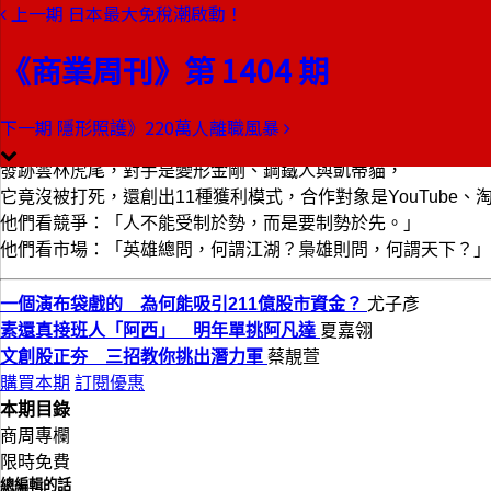
上一期
日本最大免稅潮啟動！
本期目錄
預覽文章
《商業周刊》第 1404 期
商業周刊第1404期
出刊日期：2014-10-09
下一期
隱形照護》220萬人離職風暴
一個演布袋戲的為何能吸引21
發跡雲林虎尾，對手是變形金剛、鋼鐵人與凱蒂貓，
它竟沒被打死，還創出11種獲利模式，合作對象是YouTube、
他們看競爭：「人不能受制於勢，而是要制勢於先。」
他們看市場：「英雄總問，何謂江湖？梟雄則問，何謂天下？」
一個演布袋戲的 為何能吸引211億股市資金？
尤子彥
素還真接班人「阿西」 明年單挑阿凡達
夏嘉翎
文創股正夯 三招教你挑出潛力軍
蔡靚萱
購買本期
訂閱優惠
本期目錄
商周專欄
限時免費
總編輯的話