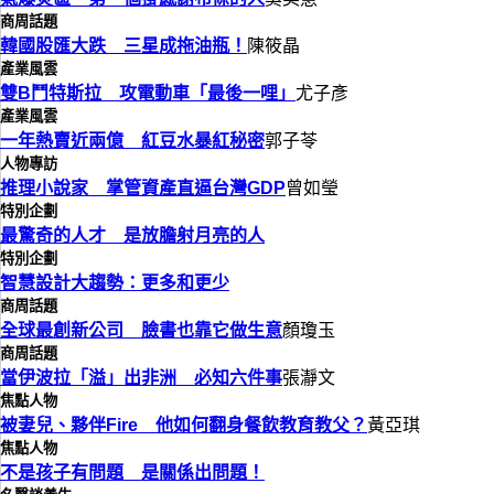
商周話題
韓國股匯大跌 三星成拖油瓶！
陳筱晶
產業風雲
雙B鬥特斯拉 攻電動車「最後一哩」
尤子彥
產業風雲
一年熱賣近兩億 紅豆水暴紅秘密
郭子苓
人物專訪
推理小說家 掌管資產直逼台灣GDP
曾如瑩
特別企劃
最驚奇的人才 是放膽射月亮的人
特別企劃
智慧設計大趨勢：更多和更少
商周話題
全球最創新公司 臉書也靠它做生意
顏瓊玉
商周話題
當伊波拉「溢」出非洲 必知六件事
張瀞文
焦點人物
被妻兒、夥伴Fire 他如何翻身餐飲教育教父？
黃亞琪
焦點人物
不是孩子有問題 是關係出問題！