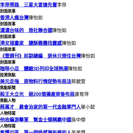
李昂帶路 三星大宴搶先嘗
李昂
封面故事
香港人瘋台灣
陳怡如
封面故事
濃濃台味的 旅社聯合國
陳怡如
封面故事
港女插畫家 鹽酥雞攤找靈感
陳怡如
封面故事
《壹週刊》前副總編 退休只想住台灣
陳怡如
封面故事
咖啡小店 體驗3D列印全球熱潮
陳怡如
投資焦點
美元走強 原物料行情逆勢布局法
蔡靚萱
焦點新聞
股王大立光 砸200億擴產背後布局
康育萍
焦點人物
蔡萬才 最會治家的第一代金融掌門人
單小懿
人物特寫
他收編游擊軍 幫金士頓稱霸中國
吳中傑
人物特寫
氣爆災區 第一個掛感謝布條的人
吳美慧