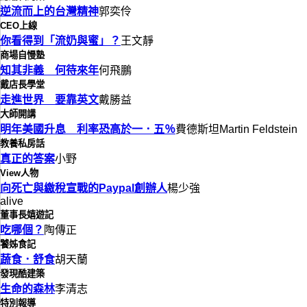
逆流而上的台灣精神
郭奕伶
CEO上線
你看得到「流奶與蜜」？
王文靜
商場自慢塾
知其非義 何待來年
何飛鵬
戴店長學堂
走進世界 要靠英文
戴勝益
大師開講
明年美國升息 利率恐高於一．五％
費德斯坦Martin Feldstein
教養私房話
真正的答案
小野
View人物
向死亡與繳稅宣戰的Paypal創辦人
楊少強
alive
董事長嬉遊記
吃哪個？
陶傳正
饕姊食記
蔬食．舒食
胡天蘭
發現酷建築
生命的森林
李清志
特別報導