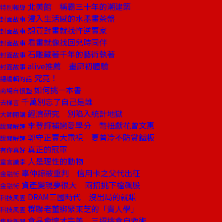
北美館 稱霸三十年的潮建築
特別報導
浸入生活感的水墨畫茶盤
封面故事
想買對畫就找忤逆賣家
封面故事
看畫就像找回兒時同伴
封面故事
石雕藏著千年的藝術執著
封面故事
alive推薦 畫廊初體驗
封面故事
究竟！
總編輯的話
如何挑一本書
商場自慢塾
千萬別忘了自己是誰
去梯言
經濟研究 別陷入統計地獄
大師開講
李登輝補戀愛學分 彆扭獻花曾文惠
說聞解趣
郭守正賣大電視 夏普冷不防賞鐵板
說聞解趣
真正的冠軍
有你真好
人是理性的動物
童言識李
辜仲諒被重判 信用卡之父代出征
金融街
資產變現夢很大 兩招挑下檔飆股
金融街
DRAM三國時代 沒出局的就賺
科技風雲
群聯老董綁緊東芝的「貴人學」
科技風雲
食品會壞才完美 三招挑食自救術
焦點新聞