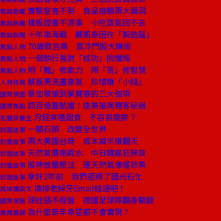
實驗室查不到 食品檢驗兩大漏洞
焦點新聞
樣板證書不濟事 小吃買氣回不去
焦點新聞
十年車海戰 嚴凱泰困在「製造腦」
焦點新聞
70歲歐吉桑 買冷門股大賺術
焦點人物
一個執行長對「成功」的懺悔
焦點人物
用「難」修能力 用「苦」修智慧
焦點人物
蔡辰男洗盡豪氣 珍惜賺「小錢」
人物特寫
新加坡搶到吳寶春的三大強項
國際視窗
四百億蓋航廈！達美搶商務客秘器
國際焦點
月經來嗑甜食 不容易變胖？
名醫談養生
一顆石頭 改變全世界
封面故事
兩大美國台商 成本減半賺翻天
封面故事
天然氣價格跳水 中日韓瘋狂掃貨
封面故事
股神放膽壓注 運天然氣像運鈔票
封面故事
幸好2年前 我們拒絕了國光石化
封面故事
換掉老掉牙Email結語吧！
戒掉爛英文
球迷插手經營 德國足球隊翻身關鍵
國際視窗
為什麼新年希望都不會實現？
商周書摘