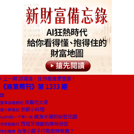
上一期
認識誰，比你是誰更重要！
《商業周刊》第 1333 期
烏龜吃大麥
董事長嬉遊記
京都小料理
嘗小鮮筆記
藏身米蘭的秘密花園
GARY的一千零一夜
西班牙燉飯的美味秘密
世界超旅行
台灣小館子打敗廚神餐廳？
特別報導