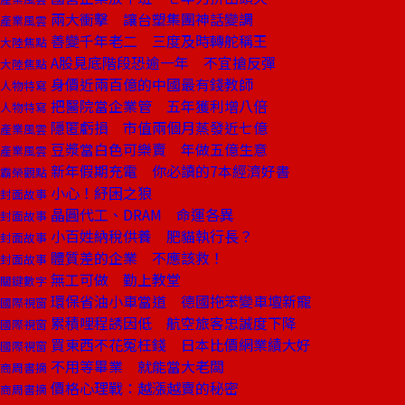
兩大衝擊 讓台塑集團神話變調
產業風雲
善變千年老二 三度及時轉舵稱王
大陸焦點
A股見底階段恐逾一年 不宜搶反彈
大陸焦點
身價近兩百億的中國最有錢教師
人物特寫
把醫院當企業管 五年獲利增八倍
人物特寫
隱匿虧損 市值兩個月蒸發近七億
產業風雲
豆漿當白色可樂賣 年做五億生意
產業風雲
新年假期充電 你必讀的7本經濟好書
霸榮觀點
小心！紓困之狼
封面故事
晶圓代工、DRAM 命運各異
封面故事
小百姓納稅供養 肥貓執行長？
封面故事
體質差的企業 不應該救！
封面故事
無工可做 勤上教堂
關鍵數字
環保省油小車當道 德國拖笨變車壇新寵
國際視窗
累積哩程誘因低 航空旅客忠誠度下降
國際視窗
買東西不花冤枉錢 日本比價網業績大好
國際視窗
不用等畢業 就能當大老闆
商周書摘
價格心理戰：越漲越賣的秘密
商周書摘