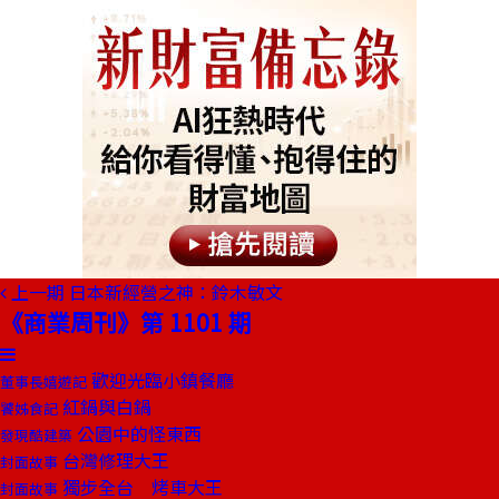
上一期
日本新經營之神：鈴木敏文
《商業周刊》第 1101 期
歡迎光臨小鎮餐廳
董事長嬉遊記
紅鍋與白鍋
饕姊食記
公園中的怪東西
發現酷建築
台灣修理大王
封面故事
獨步全台 烤車大王
封面故事