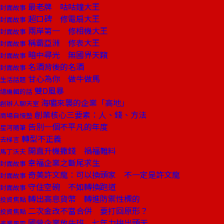
最老牌 咕咕鐘大王
封面故事
超口碑 修電扇大王
封面故事
兩岸第一 修相機大王
封面故事
稱霸亞洲 修表大王
封面故事
暗中尋光 無國界天籟
封面故事
名酒背後的名酒
封面故事
甘心為你 做牛做馬
生活話題
雙D風暴
總編輯的話
海嘯來襲的企業「高地」
創辦人聊天室
創業核心三要素：人、錢、方法
商場自慢塾
告別一個不平凡的年度
星河隨筆
轉型不正義
去梯言
開直升機撒錢 禍福難料
馬丁沃夫
幸福企業之斷尾求生
封面故事
奇美許文龍：可以換頭家 不一定是許文龍
封面故事
守住空碗 不如轉換跑道
封面故事
轉出高息貨幣 轉進防禦性標的
投資焦點
二次金改不當合併 要打回原形？
投資焦點
國營企業放牛班 七年力拚出頭天
產業風雲