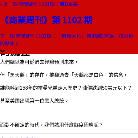
上一期
商業周刊1101期：雙D風暴
本期目錄
預覽文章
《商業周刊》第 1102 期
商業周刊第1102期
出刊日期：2009-01-01
下一期
商業周刊1103期：「自慢大師」何飛鵬3堂課－找回你
如何面對2009？世界比你想像
的薪水
的瘋狂
人們總以為可從過去經驗預測未來，
但「黑天鵝」的存在，推翻過去「天鵝都是白色」的信念，
誰能料到158年的雷曼兄弟走入歷史？油價跌到50美元以下？
甚至美國出現第一位黑人總統。
面對不確定的時代，我們該用什麼態度因應呢？