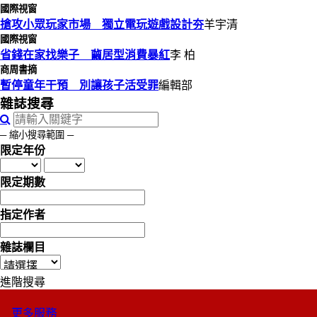
國際視窗
搶攻小眾玩家市場 獨立電玩遊戲設計夯
羊宇清
國際視窗
省錢在家找樂子 繭居型消費暴紅
李 柏
商周書摘
暫停童年干預 別讓孩子活受罪
編輯部
雜誌搜尋
─ 縮小搜尋範圍 ─
限定年份
限定期數
指定作者
雜誌欄目
進階搜尋
更多服務