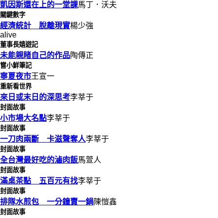
凱因斯還在上的一堂課
馬丁．沃夫
關鍵數字
經濟統計 脫離現實
楊少強
alive
董事長嬉遊記
未能親睹自己的作品
陶傳正
嘗小鮮筆記
寧夏夜市
王宣一
重新看世界
來日或末日的深思考
李莘于
封面故事
小市場大名點
李莘于
封面故事
一刀肉兩斷 卡滋聲奪人
李莘于
封面故事
全台灣最好吃的滷肉飯
馬萱人
封面故事
滿桌茶點 五百元有找
李莘于
封面故事
排隊水煎包 一分鐘賣一鍋
陳愷鑫
封面故事