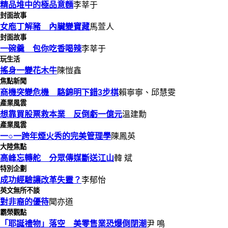
精品堆中的極品意麵
李莘于
封面故事
女庖丁解豬 內臟變寶藏
馬萱人
封面故事
一碗羹 包你吃香喝辣
李莘于
玩生活
搖身一變花木牛
陳愷鑫
焦點新聞
商機突變危機 駱錦明下錯3步棋
賴寧寧、邱慧雯
產業風雲
想靠買股票救本業 反倒虧一億元
溫建勳
產業風雲
一○一跨年煙火秀的完美管理學
陳鳳英
大陸焦點
高峰忘轉舵 分眾傳媒斷送江山
韓 斌
特別企劃
成功經驗讓改革失靈？
李郁怡
英文無所不談
對非裔的優待
聞亦道
霸榮觀點
「耶誕禮物」落空 美零售業恐爆倒閉潮
尹 鳴