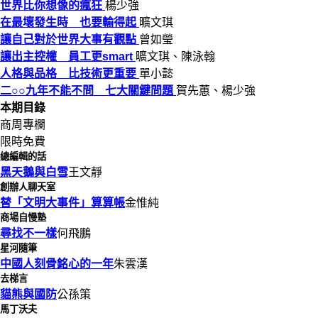
世界比你想像的瘋狂
楊少強
在最壞發生時 也要輸得起
曠文琪
讓自己對於世界大事有觀點
曾如瑩
讓出主控權 員工更smart
曠文琪、陳泳翰
人格與品格 比技術更重要
單小懿
二○○九年不能不問 七大關鍵問題
賀先蕙、楊少強
本期目錄
商周專欄
限時免費
總編輯的話
黑天鵝與白雪
王文靜
創辦人聊天室
替「文明大事件」算算帳
金惟純
商場自慢塾
尋找不一樣
何飛鵬
星河隨筆
中國人刻骨銘心的一年
朱雲漢
去梯言
貓熊與國防
公孫策
馬丁沃夫