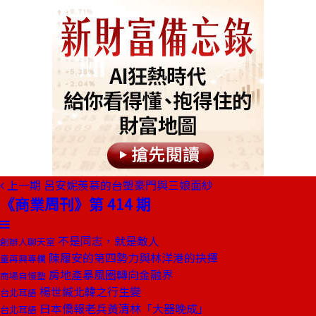
上一期
呂安妮羨慕的台塑豪門與三娘面紗
《商業周刊》第 414 期
不是同志，就是敵人
創辦人聊天室
陳履安的第四勢力與林洋港的抉擇
童再興專欄
房地產暴風圈轉向金融界
商場自慢塾
楊世緘北韓之行生變
台北耳語
日本僑報老兵黃清林「大器晚成」
台北耳語