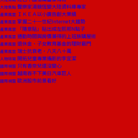
聲樂家湯競恆變大陸資料庫專家
大陸焦點
ＩＫＥＡ以小廣告創大業績
產業風雲
掌握二十一世紀Internet大趨勢
產業風雲
「隨意貼」貼出成左熙郱N點子
產業風雲
通勤時間與房價兼得的上班族購屋術
產業風雲
退休金、子女教育基金的理財竅門
產業風雲
瑞士抗衰老，八天八十萬
產業風雲
開拓兒童專業攝影的李宜潔
人物特寫
只有香奈兒還沒變心
國際視窗
越南吞不下美日汽車巨人
國際視窗
歐洲股市前景看好
國際視窗