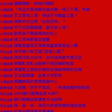
選戰開跑，郝柏村開跑
台北耳語
「林正杰質詢蘇志誠收費一億三千萬」內幕
火線話題
王又曾捐三億，保送王令麟當立委？
火線話題
佛教界也出現「白色恐怖」？
火線話題
阿不拉回鄉競選，要花多少億？
火線話題
劉泰英不再是兩岸的紅人
人物特寫
連江丙坤都要反監聽
火線話題
連戰是富翁王清峰是富婆謝長廷小康
特別企劃
林洋港只有王建這個人選了
特別企劃
政商派系大炒作，台中淪為房市重災區
火線話題
榮聯軋空軋出融券不用回補新制度
火線話題
華隆幫立委急於廢除反操縱條款的玄機
火線話題
王志剛開課，企業大亨到齊
火線話題
鋼鐵業陷於倒閉風暴中心
火線話題
大成報「赤字不見底」，林鴻道堅持辦到底
產業風雲
1995銀行服務品質大排行
特別企劃
銀行服務品質調查方法說明
特別企劃
陳、吳、徐、孫四大家族的嫡庶接班故事
特別企劃
紅色中國億萬富豪傳奇
大陸焦點