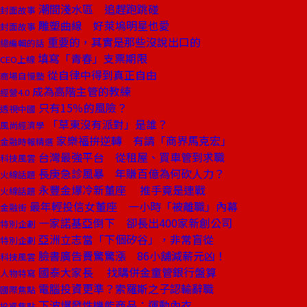
潮間淺水區 追趕跑跳碰
封面故事
雕塑曲線 好萊塢明星也愛
封面故事
重要的，其實是那些沒說出口的
總編輯的話
填寫「青春」支票期限
CEO上線
從自律中得到真正自由
商場自慢塾
成為高階主管的教練
經營4.0
只有15％的風險？
透視中國
「草東沒有派對」是誰？
風尚經濟學
家樂福拚逆轉 有請「商界馬克宏」
金融時報精選
台灣最強平台 從租屋、買車管到求職
科技風雲
長庚急診風暴 年賺百億為何砍人力？
火線話題
永豐金爆冷新董座 推手竟是連戰
火線話題
最年輕投信女董座 一小時「被離職」內幕
金融街
一家諾基亞倒下 卻長出400家新創公司
特別企劃
亞洲立志當「下個矽谷」，非常盲從
特別企劃
臉書廣告費驚驚漲 86小舖減薪元凶！
科技風雲
國泰大家長 找購併金童管銀行盤算
人物特寫
電腦投資更準？索羅斯之子認輸辭職
國際焦點
下波爆發性機能商品：運動內衣
投資焦點