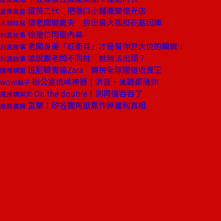
留英二代 把巷口小麵攤變億元店
產業風雲
傻老闆變農夫 拚出最大孤挺花基因庫
人物特寫
徐重仁閃退內幕
封面故事
老闆身邊「紅衛兵」才是幫你登大位的關鍵！
封面故事
誰說跟老闆不同姓 就無法出頭？
封面故事
班尼頓賣輸Zara 轉拚全球國道收費王
國際視窗
辦公室抗噪神器！消音、偷聽都隨你
WOW!點子
On the double！別再慢吞吞了
戒掉爛英文
直擊！矽谷獨角獸靠作弊獲利真相
商周書摘