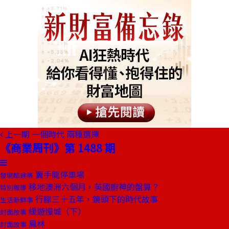
上一期
一個時代 兩種選擇
《商業周刊》第 1488 期
翼手龍停車場
發現酷建築
移地澳洲六個月，英國廚神的盤算？
特別報導
行腳三十五年，鏡頭下的時代故事
生活新鮮事
緩遊慢城（下）
封面故事
鳳林
封面故事