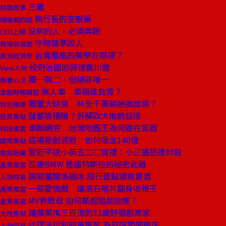
三義
封面故事
執行長的安眠藥
總編輯的話
沒傘的人，必須奔跑
CEO上線
守時精準的人
商場自慢塾
台灣風格的美學在哪裡？
風尚經濟學
絞刑治國的菲律賓川普
View人物
獨一無二，但絕非唯一
教養心法
無人車 車禍誰負責？
金融時報精選
獨董大缺貨 林全千萬薪酬換誰領？
特別報導
儲蓄險穩賺？拆解四大推銷話術
投資焦點
車聯網夯 台灣地圖王為何還在苦戰
科技風雲
這場新創派對 如何吸金140億
國際焦點
習近平送小英五二○賀禮：小三通恐遭封殺
焦點新聞
百歲BMW 進逼特斯拉的秘密武器
產業風雲
與郭董關係融冰 段行建點頭救夏普
人物特寫
一部愛情戲 讓滾石唱片翻身收視王
產業風雲
MV界教母 如何颳起追劇效應？
產業風雲
讓蘋果掏三百億的33歲野狼創業家
大陸焦點
代理法拉利的黃震智 為何逆勢開飯店
人物特寫