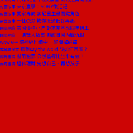
東京直擊：SONY復活記
封面故事
獨家專訪 索尼重生最關鍵角色
封面故事
十任CEO 教你挺過低谷再起
封面故事
美國優格小牌 訴求非基改四年稱王
國際視窗
一則徵人啟事 撫慰哥國內戰仇恨
國際視窗
讓神經忙線中 一鍵關掉經痛
WOW!點子
聽到say the word 該如何回應？
戒掉爛英文
嚇阻犯罪 公然羞辱比坐牢有效？
商周書摘
退休理財 先想自己、再想孩子
商周書摘