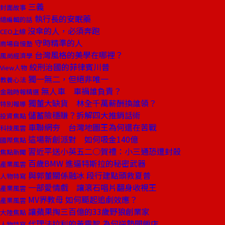
三義
封面故事
執行長的安眠藥
總編輯的話
沒傘的人，必須奔跑
CEO上線
守時精準的人
商場自慢塾
台灣風格的美學在哪裡？
風尚經濟學
絞刑治國的菲律賓川普
View人物
獨一無二，但絕非唯一
教養心法
無人車 車禍誰負責？
金融時報精選
獨董大缺貨 林全千萬薪酬換誰領？
特別報導
儲蓄險穩賺？拆解四大推銷話術
投資焦點
車聯網夯 台灣地圖王為何還在苦戰
科技風雲
這場新創派對 如何吸金140億
國際焦點
習近平送小英五二○賀禮：小三通恐遭封殺
焦點新聞
百歲BMW 進逼特斯拉的秘密武器
產業風雲
與郭董關係融冰 段行建點頭救夏普
人物特寫
一部愛情戲 讓滾石唱片翻身收視王
產業風雲
MV界教母 如何颳起追劇效應？
產業風雲
讓蘋果掏三百億的33歲野狼創業家
大陸焦點
代理法拉利的黃震智 為何逆勢開飯店
人物特寫