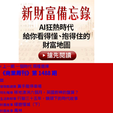
上一期
一個時代 兩種選擇
《商業周刊》第 1488 期
翼手龍停車場
發現酷建築
移地澳洲六個月，英國廚神的盤算？
特別報導
行腳三十五年，鏡頭下的時代故事
生活新鮮事
緩遊慢城（下）
封面故事
鳳林
封面故事