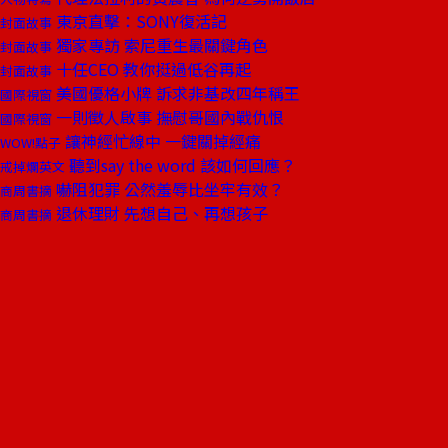
東京直擊：SONY復活記
封面故事
獨家專訪 索尼重生最關鍵角色
封面故事
十任CEO 教你挺過低谷再起
封面故事
美國優格小牌 訴求非基改四年稱王
國際視窗
一則徵人啟事 撫慰哥國內戰仇恨
國際視窗
讓神經忙線中 一鍵關掉經痛
WOW!點子
聽到say the word 該如何回應？
戒掉爛英文
嚇阻犯罪 公然羞辱比坐牢有效？
商周書摘
退休理財 先想自己、再想孩子
商周書摘