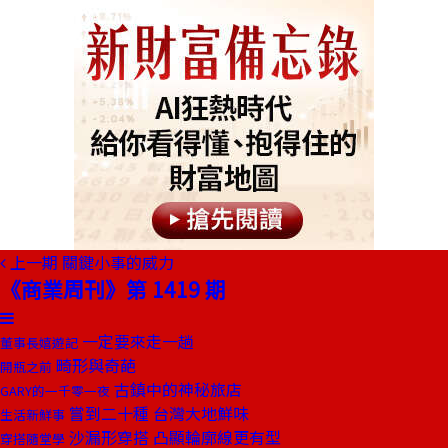
上一期
關鍵小事的威力
《商業周刊》第 1419 期
一定要來走一趟
董事長嬉遊記
畸形與奇葩
開瓶之前
古鎮中的神秘旅店
GARY的一千零一夜
嘗到二十種 台灣大地鮮味
生活新鮮事
沙漏形穿搭 凸顯輪廓線更有型
穿搭隨堂學