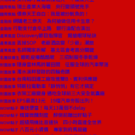
瑞士產業大海嘯 央行變頭號兇手
國際焦點
債券天王自白：我是被炒魷魚的！
國際焦點
網購老三樂天 為何搶做信用卡生意？
金融街
行動支付倉卒上路 銀行淪配合演出
金融街
Discovery節目指揮官 揭搶眼球秘訣
產業風雲
丟掉SOP 老爺酒店變「少爺」潮旅
產業風雲
名師獨家拆解 基北區會考高分關鍵
產業風雲
眼乾皮癢酷酷嗽 三招制服冬季乾燥
名醫談養生
隱身雲林馬鈴薯田間 征服全球的汽車聚落
封面故事
濁水溪畔發跡的四輪奇蹟
封面故事
台南稻田邊工廠攻進雙B、賓利供應鏈
封面故事
特斯拉電動車「靜悄悄」有它才搞定
封面故事
衣架工廠變身 通吃全球前三大安全氣囊廠
封面故事
EPS最高13元 19檔汽車夯股出列！
封面故事
專送便當！每天13萬個不delay
WOW!點子
精算微醺刻度 醉倒前蹦出好點子
WOW!點子
超級飛機比音速快 四小時直達全世界
WOW!點子
八百元小資價 專家到府馬殺雞
WOW!點子