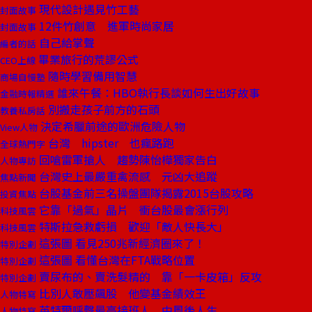
現代設計遇見竹工藝
封面故事
12件竹創意 進軍時尚家居
封面故事
自己給掌聲
編者的話
畢業旅行的荒謬公式
CEO上線
隨時學習備用智慧
商場自慢塾
誰來午餐：HBO執行長談如何生出好故事
金融時報精選
別搬走孩子前方的石頭
教養私房話
決定希臘前途的歐洲危險人物
View人物
台灣 hipster 也瘋路跑
全球熱門字
回嗆雷軍搶人 趨勢陳怡樺獨家告白
人物專訪
台灣史上最嚴重禽流感 元凶大追蹤
焦點新聞
台股基金前三名操盤團隊揭露2015台股攻略
投資焦點
它靠「過氣」晶片 衝台股最會漲行列
科技風雲
特斯拉急救虧損 歡迎「敵人快長大」
科技風雲
這張圖 看見250兆新經濟圈來了！
特別企劃
這張圖 看懂台灣在FTA戰略位置
特別企劃
賣尿布的、賣洗髮精的 靠「一卡皮箱」反攻
特別企劃
比別人敢壓飆股 他變基金績效王
人物特寫
英特爾呼聲最高接班人 中風後人生
人物特寫