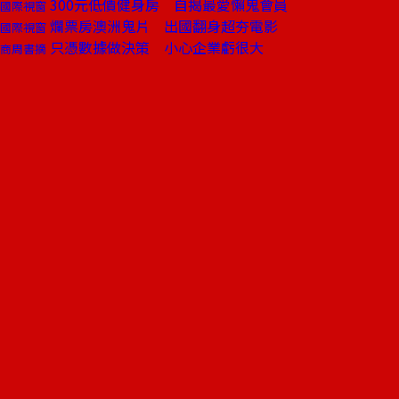
300元低價健身房 自揭最愛懶鬼會員
國際視窗
爛票房澳洲鬼片 出國翻身超夯電影
國際視窗
只憑數據做決策 小心企業虧很大
商周書摘