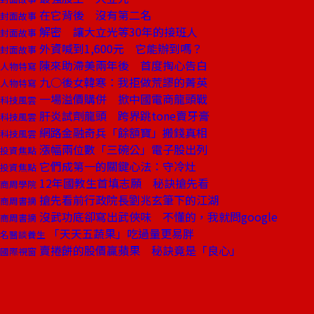
在它背後 沒有第二名
封面故事
解密 讓大立光等30年的接班人
封面故事
外資喊到1,600元 它能辦到嗎？
封面故事
陳來助滯美兩年後 首度掏心告白
人物特寫
九○後女韓寒：我拒做荒謬的菁英
人物特寫
一場溢價購併 掀中國電商龍頭戰
科技風雲
肝炎試劑龍頭 跨界跳tone賣牙膏
科技風雲
網路金融奇兵「餘額寶」搬錢真相
科技風雲
漲幅兩位數「三碗公」電子股出列
投資焦點
它們成第一的關鍵心法：守冷灶
投資焦點
12年國教生首填志願 秘訣搶先看
商周學院
搶先看前行政院長劉兆玄筆下的江湖
商周書摘
沒武功底卻寫出武俠味 不懂的，我就問google
商周書摘
「天天五蔬果」吃過量更易胖
名醫談養生
賣捲餅的股價贏蘋果 秘訣竟是「良心」
國際視窗