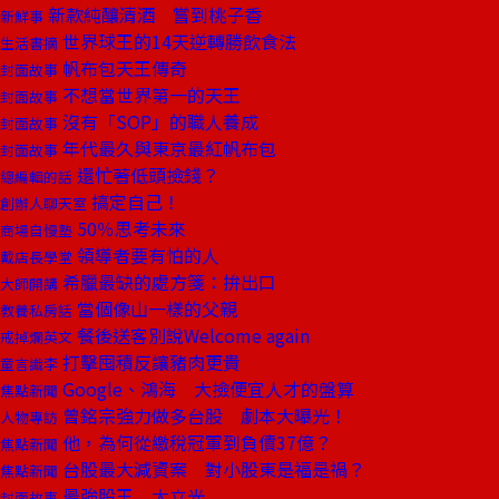
新款純釀清酒 嘗到桃子香
新鮮事
世界球王的14天逆轉勝飲食法
生活書摘
帆布包天王傳奇
封面故事
不想當世界第一的天王
封面故事
沒有「SOP」的職人養成
封面故事
年代最久與東京最紅帆布包
封面故事
還忙著低頭撿錢？
總編輯的話
搞定自己！
創辦人聊天室
50％思考未來
商場自慢塾
領導者要有怕的人
戴店長學堂
希臘最缺的處方箋：拚出口
大師開講
當個像山一樣的父親
教養私房話
餐後送客別說Welcome again
戒掉爛英文
打擊囤積反讓豬肉更貴
童言識李
Google、鴻海 大撿便宜人才的盤算
焦點新聞
曾銘宗強力做多台股 劇本大曝光！
人物專訪
他，為何從繳稅冠軍到負債37億？
焦點新聞
台股最大減資案 對小股東是福是禍？
焦點新聞
最強股王 大立光
封面故事