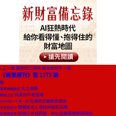
上一期
贏家的口頭禪 就是和你不一樣
《商業周刊》第 1375 期
失之東隅
董事長嬉遊記
純真的不老靈魂
開瓶之前
充滿荷式幽默的旅店
GARY的一千零一夜
跟著維京人尋找神秘巨石陣
世界超旅行
經典三件式西裝 紳士感兼具專業與時尚
穿搭隨堂學