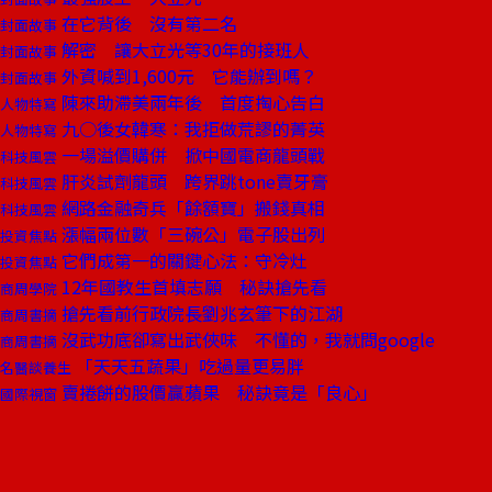
在它背後 沒有第二名
封面故事
解密 讓大立光等30年的接班人
封面故事
外資喊到1,600元 它能辦到嗎？
封面故事
陳來助滯美兩年後 首度掏心告白
人物特寫
九○後女韓寒：我拒做荒謬的菁英
人物特寫
一場溢價購併 掀中國電商龍頭戰
科技風雲
肝炎試劑龍頭 跨界跳tone賣牙膏
科技風雲
網路金融奇兵「餘額寶」搬錢真相
科技風雲
漲幅兩位數「三碗公」電子股出列
投資焦點
它們成第一的關鍵心法：守冷灶
投資焦點
12年國教生首填志願 秘訣搶先看
商周學院
搶先看前行政院長劉兆玄筆下的江湖
商周書摘
沒武功底卻寫出武俠味 不懂的，我就問google
商周書摘
「天天五蔬果」吃過量更易胖
名醫談養生
賣捲餅的股價贏蘋果 秘訣竟是「良心」
國際視窗