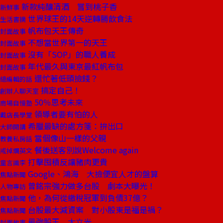
新款純釀清酒 嘗到桃子香
新鮮事
世界球王的14天逆轉勝飲食法
生活書摘
帆布包天王傳奇
封面故事
不想當世界第一的天王
封面故事
沒有「SOP」的職人養成
封面故事
年代最久與東京最紅帆布包
封面故事
還忙著低頭撿錢？
總編輯的話
搞定自己！
創辦人聊天室
50％思考未來
商場自慢塾
領導者要有怕的人
戴店長學堂
希臘最缺的處方箋：拚出口
大師開講
當個像山一樣的父親
教養私房話
餐後送客別說Welcome again
戒掉爛英文
打擊囤積反讓豬肉更貴
童言識李
Google、鴻海 大撿便宜人才的盤算
焦點新聞
曾銘宗強力做多台股 劇本大曝光！
人物專訪
他，為何從繳稅冠軍到負債37億？
焦點新聞
台股最大減資案 對小股東是福是禍？
焦點新聞
最強股王 大立光
封面故事