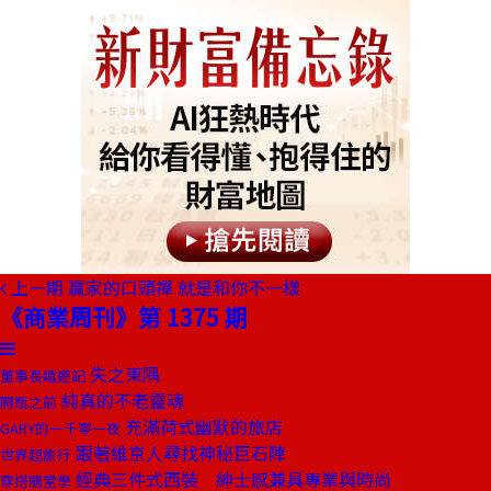
上一期
贏家的口頭禪 就是和你不一樣
《商業周刊》第 1375 期
失之東隅
董事長嬉遊記
純真的不老靈魂
開瓶之前
充滿荷式幽默的旅店
GARY的一千零一夜
跟著維京人尋找神秘巨石陣
世界超旅行
經典三件式西裝 紳士感兼具專業與時尚
穿搭隨堂學