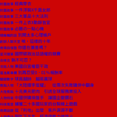
經典穿衣
封面故事
一件洋裝X千面女郎
封面故事
三大單品十大法則
封面故事
一件上衣X動靜皆宜
封面故事
必勝の一點心機
封面故事
別開太多心理帳戶
總編輯的話
唉，這樣的十年
創辦人聊天室
你還在兼差嗎？
商場自慢塾
國際碳政治話語權的競賽
星河隨筆
孰不可忍？
去梯言
美國白宮權臣干政
世局人物
別再忍受0．01％報酬率
葛洛斯專欄
球員越帥 越易贏球
關鍵數字
「大陸版李焜耀」 從兩次失敗購併中翻身
焦點人物
十兆美元肥肉 引誘全球服務業投入
大陸焦點
中國併購操盤手 讓國企變鑽石
人物特寫
擄獲二十多國玩家的台製線上遊戲
科技風雲
從「利他」出發 客戶源源不斷
商周話題
明年下半年 經濟復甦力道熄火
人物專訪