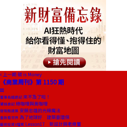
上一期
碳 is Money
《商業周刊》第 1150 期
來不及了啦！
董事長嬉遊記
綠咖哩與黃咖哩
饕姊食記
安藤忠雄的光線魔法
發現酷建築
為了地球好 建築要環保
重新看世界
Lesson17 新設計與老骨董
藝術投資X檔案