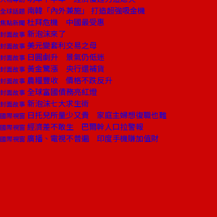
南韓「內外兼施」 打造超強吸金機
全球話題
杜拜危機 中國最受惠
焦點新聞
新泡沫來了
封面故事
美元變套利交易之母
封面故事
日圓劇升 景氣仍低迷
封面故事
黃金驚漲 央行還補貨
封面故事
農糧豐收 價格不跌反升
封面故事
全球富國債務亮紅燈
封面故事
新泡沫七大求生術
封面故事
日托兒所量少又貴 家庭主婦想復職也難
國際視窗
經濟差不敢生 巴爾幹人口拉警報
國際視窗
廣播、電視不普遍 印度手機賺加值財
國際視窗