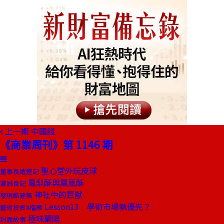
上一期
中國錢
《商業周刊》第 1146 期
聖心堂外玩皮球
董事長嬉遊記
鳳梨酥與鳳凰酥
饕姊食記
神社中的巨獸
發現酷建築
Lesson13 學術市場孰優先？
藝術投資X檔案
極味蘭陽
封面故事