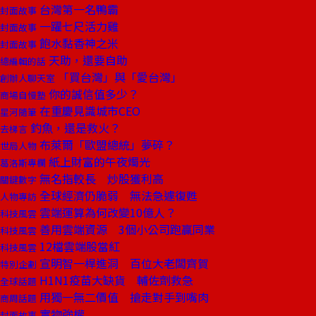
台灣第一名鴨霸
封面故事
一躍七尺活力雞
封面故事
飽水黏香神之米
封面故事
天助，還要自助
總編輯的話
「買台灣」與「愛台灣」
創辦人聊天室
你的誠信值多少？
商場自慢塾
在重慶見識城市CEO
星河隨筆
釣魚，還是救火？
去梯言
布萊爾「歐盟總統」夢碎？
世局人物
紙上財富的午夜燭光
葛洛斯專欄
無名指較長 炒股獲利高
關鍵數字
全球經濟仍脆弱 無法急遽復甦
人物專訪
雲端運算為何改變10億人？
科技風雲
善用雲端資源 3個小公司跑贏同業
科技風雲
12檔雲端股當紅
科技風雲
宣明智一桿進洞 百位大老闆齊賀
特別企劃
H1N1疫苗大缺貨 輔佐劑救急
全球話題
用獨一無二價值 搶走對手到嘴肉
商周話題
實物強權
封面故事