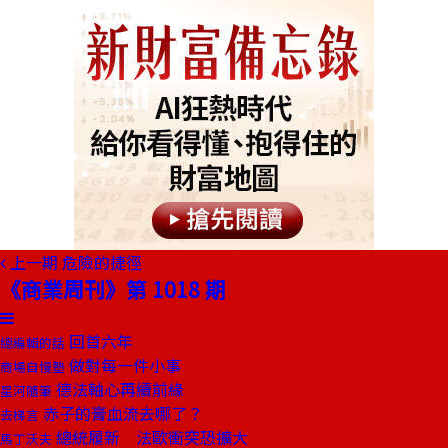
上一期
危險的捷徑
《商業周刊》第 1018 期
回首六年
總編輯的話
做對每一件小事
商場自慢塾
德法軸心再續前緣
星河隨筆
赤子的膏血流去哪了？
去梯言
總統履新 法歐衝突恐擴大
馬丁沃夫