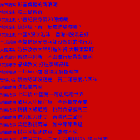
影音傳播的新浪潮
房市觀察
股王島傳奇
特別企劃
小書記變身價20億總裁
特別企劃
總經理下台 反成進場時機？
特別企劃
中國A股吹泡沫 香港H股最看好
特別企劃
全靠補足菲奧莉娜沒做到的執行力
全球話題
防張汝京大舉引進外資 大股東緊盯
大陸焦點
傳統中創新 不跟流行反帶動風潮
產業風雲
品牌教父 打造家鄉品牌
特別報導
一坪半小店 發揚尤努斯精神
特別報導
績效認知沒落差 員工滿意度八四％
管理小品
決戰贏者圈
封面故事
七年後 中國第一可能稱霸世界
封面故事
敢用大陸便宜貨 全速擴充產能
封面故事
精耕次級通路 挑戰食品獲利王
封面故事
借力使力建立 台灣代工品牌
封面故事
曾經傲視兩岸 如今節節敗退
封面故事
搭中國崛起快車 為時不晚
封面故事
《兩岸三地一千大上市櫃排行》調查說明
封面故事