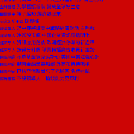
孔學舊瓶新裝 變成全球好生意
全球話題
裙子縮短 經濟熱起來
關鍵數字
採櫻桃
英文無所不談
恐中症將讓美中戰略經濟對話 白唱戲
經濟學人
冷卻股市瘋 中國企業資訊應透明化
經濟學人
資訊應用落後 歐洲經濟停滯的新詮釋
經濟學人
按得分計價 球賽轉播廣告收費新趨勢
經濟學人
私募基金買克萊斯勒 美國車業注強心針
國際視窗
越南金融業將鬆綁 外商布樁待鳴槍
國際視窗
巴結亞洲新貴忘了老顧客 名牌迷航
國際視窗
不設領導人 搶錢能力更犀利
商周書摘