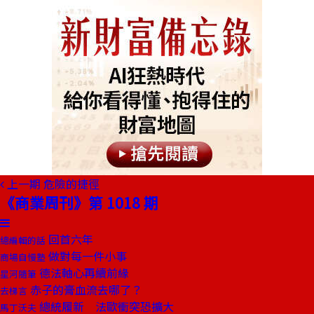
上一期
危險的捷徑
《商業周刊》第 1018 期
回首六年
總編輯的話
做對每一件小事
商場自慢塾
德法軸心再續前緣
星河隨筆
赤子的膏血流去哪了？
去梯言
總統履新 法歐衝突恐擴大
馬丁沃夫