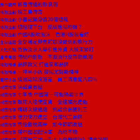
影音傳播的新浪潮
房市觀察
股王島傳奇
特別企劃
小書記變身價20億總裁
特別企劃
總經理下台 反成進場時機？
特別企劃
中國A股吹泡沫 香港H股最看好
特別企劃
全靠補足菲奧莉娜沒做到的執行力
全球話題
防張汝京大舉引進外資 大股東緊盯
大陸焦點
傳統中創新 不跟流行反帶動風潮
產業風雲
品牌教父 打造家鄉品牌
特別報導
一坪半小店 發揚尤努斯精神
特別報導
績效認知沒落差 員工滿意度八四％
管理小品
決戰贏者圈
封面故事
七年後 中國第一可能稱霸世界
封面故事
敢用大陸便宜貨 全速擴充產能
封面故事
精耕次級通路 挑戰食品獲利王
封面故事
借力使力建立 台灣代工品牌
封面故事
曾經傲視兩岸 如今節節敗退
封面故事
搭中國崛起快車 為時不晚
封面故事
《兩岸三地一千大上市櫃排行》調查說明
封面故事