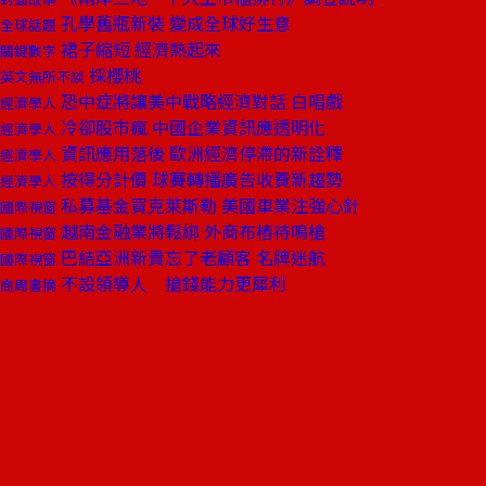
孔學舊瓶新裝 變成全球好生意
全球話題
裙子縮短 經濟熱起來
關鍵數字
採櫻桃
英文無所不談
恐中症將讓美中戰略經濟對話 白唱戲
經濟學人
冷卻股市瘋 中國企業資訊應透明化
經濟學人
資訊應用落後 歐洲經濟停滯的新詮釋
經濟學人
按得分計價 球賽轉播廣告收費新趨勢
經濟學人
私募基金買克萊斯勒 美國車業注強心針
國際視窗
越南金融業將鬆綁 外商布樁待鳴槍
國際視窗
巴結亞洲新貴忘了老顧客 名牌迷航
國際視窗
不設領導人 搶錢能力更犀利
商周書摘