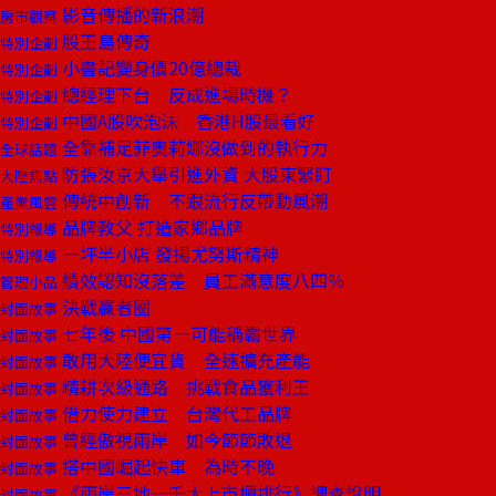
影音傳播的新浪潮
房市觀察
股王島傳奇
特別企劃
小書記變身價20億總裁
特別企劃
總經理下台 反成進場時機？
特別企劃
中國A股吹泡沫 香港H股最看好
特別企劃
全靠補足菲奧莉娜沒做到的執行力
全球話題
防張汝京大舉引進外資 大股東緊盯
大陸焦點
傳統中創新 不跟流行反帶動風潮
產業風雲
品牌教父 打造家鄉品牌
特別報導
一坪半小店 發揚尤努斯精神
特別報導
績效認知沒落差 員工滿意度八四％
管理小品
決戰贏者圈
封面故事
七年後 中國第一可能稱霸世界
封面故事
敢用大陸便宜貨 全速擴充產能
封面故事
精耕次級通路 挑戰食品獲利王
封面故事
借力使力建立 台灣代工品牌
封面故事
曾經傲視兩岸 如今節節敗退
封面故事
搭中國崛起快車 為時不晚
封面故事
《兩岸三地一千大上市櫃排行》調查說明
封面故事