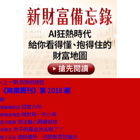
上一期
危險的捷徑
《商業周刊》第 1018 期
回首六年
總編輯的話
做對每一件小事
商場自慢塾
德法軸心再續前緣
星河隨筆
赤子的膏血流去哪了？
去梯言
總統履新 法歐衝突恐擴大
馬丁沃夫