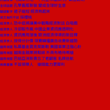
孔學舊瓶新裝 變成全球好生意
全球話題
裙子縮短 經濟熱起來
關鍵數字
採櫻桃
英文無所不談
恐中症將讓美中戰略經濟對話 白唱戲
經濟學人
冷卻股市瘋 中國企業資訊應透明化
經濟學人
資訊應用落後 歐洲經濟停滯的新詮釋
經濟學人
按得分計價 球賽轉播廣告收費新趨勢
經濟學人
私募基金買克萊斯勒 美國車業注強心針
國際視窗
越南金融業將鬆綁 外商布樁待鳴槍
國際視窗
巴結亞洲新貴忘了老顧客 名牌迷航
國際視窗
不設領導人 搶錢能力更犀利
商周書摘