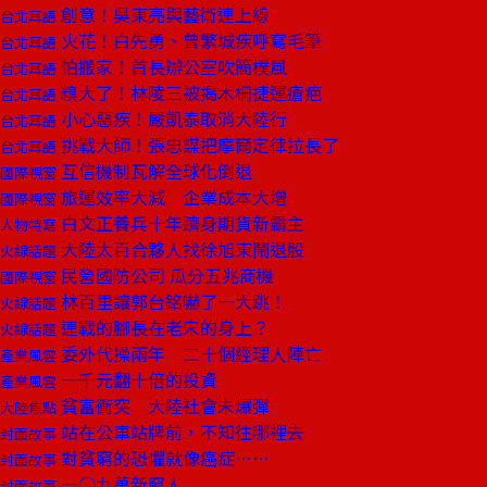
創意！吳東亮與藝術連上線
台北耳語
火花！白先勇、曾繁城疾呼寫毛筆
台北耳語
怕搬家！首長辦公室吹簡樸風
台北耳語
糗大了！林陵三被揭木柵捷運瘡疤
台北耳語
小心惡疾！嚴凱泰取消大陸行
台北耳語
挑戰大師！張忠謀把摩爾定律拉長了
台北耳語
互信機制瓦解全球化倒退
國際視窗
旅運效率大減 企業成本大增
國際視窗
白文正養兵十年躋身期貨新霸主
人物特寫
大陸太百合夥人找徐旭東鬧退股
火線話題
民營國防公司 瓜分五兆商機
國際視窗
林百里讓郭台銘嚇了一大跳！
火線話題
連戰的腳長在老宋的身上？
火線話題
委外代操兩年 二十個經理人陣亡
產業風雲
一千元翻十倍的投資
產業風雲
貧富衝突 大陸社會未爆彈
大陸焦點
站在公車站牌前，不知往哪裡去
封面故事
對貧窮的恐懼就像癌症……
封面故事
一○九萬新窮人
封面故事