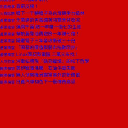
貧窮反撲！
封面故事
種下一千顆種子為台灣競爭力造林
火線話題
全美達的省電讓英特爾脊背發涼
產業風雲
燒兩千萬 賭一年賺一億七的生意
產業風雲
華航要靠油價避險一年賺七億！
產業風雲
陽慶電子三年營收衝破三十倍
產業風雲
「開發的價值與股市指數同步」
產業風雲
Linux筆記型電腦 三萬元有找！
產業風雲
洪敏弘體現「點亮蠟燭」的松下哲學
人物特寫
美伊戰事沸騰 石油供需失衡
國際視窗
無人偵察機另闢軍事外的新價值
國際視窗
日產汽車物色下一個傳奇高恩
國際視窗