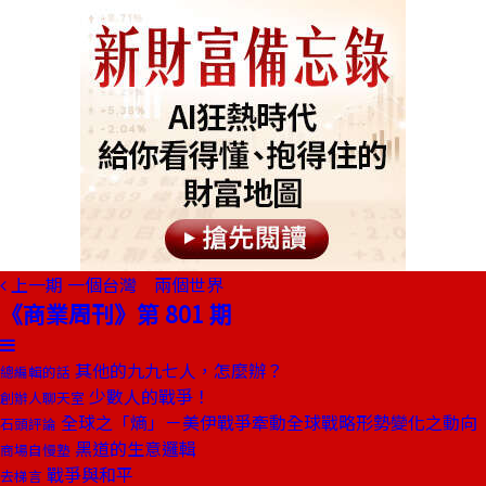
上一期
一個台灣 兩個世界
《商業周刊》第 801 期
其他的九九七人，怎麼辦？
總編輯的話
少數人的戰爭！
創辦人聊天室
全球之「熵」－美伊戰爭牽動全球戰略形勢變化之動向
石頭評論
黑道的生意邏輯
商場自慢塾
戰爭與和平
去梯言