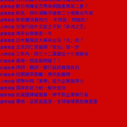
數位相機是否帶來網路產業第二春？
產業風雲
耐吉、飛利浦聯手搶食二十億美元市場
產業風雲
新軟體消費時代 ─不用買，用租的！
產業風雲
甘致行從外交官之子到「非洲之王」
人物特寫
南非台商撤走一半
產業風雲
日本量販店大哥來台玩「大」的？
產業風雲
北京同仁堂展開「攻台」第一步
產業風雲
三年內，用三十二萬變出十七億營收
人物特寫
最後一個金飯碗破了！
封面故事
律師、醫師、銀行員的真情告白
封面故事
拉開競爭距離，擦亮金飯碗
封面故事
鄧學中用「美學」提升企業競爭力
人物特寫
兩岸非武力統一腳步加快
國際視窗
削減選擇權風暴，掃不到企業執行長
國際視窗
價格、品質直直落，全球咖啡業危機重重
國際視窗