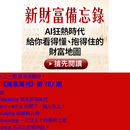
上一期
靠英語翻身！
《商業周刊》第 787 期
懷念那個年代
總編輯的話
別鬧了，強人先生！
創辦人聊天室
朝鮮與台灣
石頭評論
一次性人才的應對之道
商場自慢塾
馬英九走哪條路？
去梯言