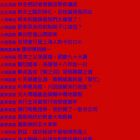
林全把記者會變成學術講座
台北耳語
郭炎土臨別掙扎，呂桔誠揚長而去
台北耳語
根本的錯誤是我們太複雜了！
人物專訪
劉泰英為何欽點楊子江接班？
火線話題
美元貶值山雨欲來
火線話題
世博會只是上海人的卡拉ＯＫ
大陸焦點
康師傅與統一
龔明鑫專欄
經濟之父孫運璿，歡慶九十大壽
人物特寫
關切國事，孫運璿十八年如一日
人物特寫
蘇貞昌從《張之洞》領悟勝選之道
火線話題
七天競選生涯，陳朝威真的是「幫忙」
火線話題
利率擺烏龍，只因誤解央行政策？
產業風雲
元大兩檔基金誤觸中概地雷股
產業風雲
央行生肖套幣行情慘遭套牢
產業風雲
銀行跨售證券，等於開了一家分公司
產業風雲
葛斯納終於教會大象跳舞
產業風雲
葛斯納的五大革新
產業風雲
舒茲：成功秘訣不是咖啡而是人
人物特寫
孫大明藉小白球收割摩托羅拉成果
產業風雲