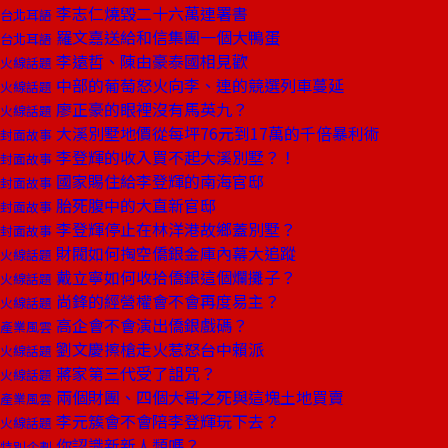
李志仁燒毀二十六萬連署書
台北耳語
羅文嘉送給和信集團一個大鴨蛋
台北耳語
李遠哲、陳由豪泰國相見歡
火線話題
中部的葡萄怒火向李、連的競選列車蔓延
火線話題
廖正豪的眼裡沒有馬英九？
火線話題
大溪別墅地價從每坪76元到17萬的千倍暴利術
封面故事
李登輝的收入買不起大溪別墅？！
封面故事
國家賜住給李登輝的南海官邸
封面故事
胎死腹中的大直新官邸
封面故事
李登輝停止在林洋港故鄉蓋別墅？
封面故事
財閥如何掏空僑銀金庫內幕大追蹤
火線話題
戴立寧如何收拾僑銀這個爛攤子？
火線話題
尚鋒的經營權會不會再度易主？
火線話題
高企會不會演出僑銀戲碼？
產業風雲
劉文慶擦槍走火惹怒台中賴派
火線話題
蔣家第三代受了詛咒？
火線話題
兩個財團、四個大哥之死與這塊土地買賣
產業風雲
李元簇會不會陪李登輝玩下去？
火線話題
你認識新新人類嗎？
特別企劃