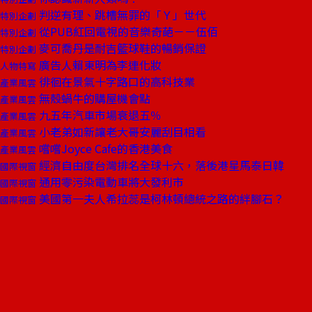
判逆有理、跳槽無罪的「Ｙ」世代
特別企劃
從PUB紅回電視的音樂奇葩－－伍佰
特別企劃
麥可喬丹是耐吉籃球鞋的暢銷保證
特別企劃
廣告人賴東明為李連化妝
人物特寫
徘徊在景氣十字路口的高科技業
產業風雲
無殼蝸牛的購屋機會點
產業風雲
九五年汽車市場衰退五％
產業風雲
小老弟如新讓老大哥安麗刮目相看
產業風雲
嚐嚐Joyce Cafe的香港美食
產業風雲
經濟自由度台灣排名全球十六，落後港星馬泰日韓
國際視窗
通用零污染電動車將大發利市
國際視窗
美國第一夫人希拉蕊是柯林頓總統之路的絆腳石？
國際視窗