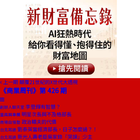
上一期
顛覆21世紀的X世代大透視
《商業周刊》第 426 期
李登輝有智慧？
創辦人聊天室
明星次長與不及格部長
童再興專欄
政治轎夫的代價
商場自慢塾
劉泰英當經濟部長，日子怎麼過？！
台北耳語
新光人壽老臣吳家錄「哭諫」少主
台北耳語