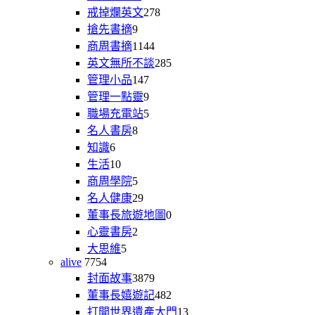
戒掉爛英文
278
搶先書摘
9
商周書摘
1144
英文無所不談
285
管理小品
147
管理一點靈
9
職場充電站
5
名人書房
8
知識
6
生活
10
商周學院
5
名人健康
29
董事長旅遊地圖
0
心靈書房
2
大思維
5
alive
7754
封面故事
3879
董事長嬉遊記
482
打開世界遺產大門
13