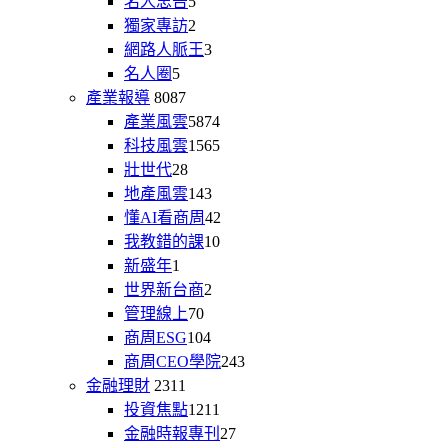
名人忠告
5
獨家專訪
2
網路人脈王
3
名人圈
5
產業報導
8087
產業風雲
5874
科技風雲
1565
壯世代
28
地產風雲
143
懂AI看商周
42
我教錯的課
10
新盛年
1
世界新台商
2
管理線上
70
商周ESG
104
商周CEO學院
243
金融理財
2311
投資焦點
1211
金融時報專刊
27