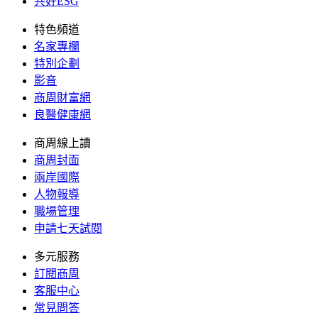
共好ESG
特色頻道
名家專欄
特別企劃
影音
商周財富網
良醫健康網
商周線上讀
商周封面
兩岸國際
人物報導
職場管理
申請七天試閱
多元服務
訂閱商周
客服中心
常見問答