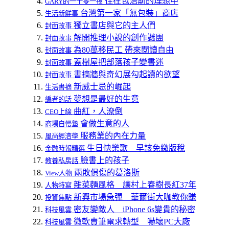
住在包浩斯的理想中
GARY的一千零一夜
台灣第一家「無包裝」商店
生活新鮮事
獨立書店與它的主人們
封面故事
解開推理小說的創作謎團
封面故事
為80萬移民工 帶來閱讀自由
封面故事
蓋樹屋把部落孩子變書迷
封面故事
書摘牆與奇幻展勾起讀的欲望
封面故事
新威士忌的崛起
生活書摘
夢想是最好的生意
編者的話
曲紅，人潦倒
CEO上線
會做生意的人
商場自慢塾
服務業的內在力量
風尚經濟學
生日快樂歌 早該免繳版稅
金融時報精選
臉書上的孩子
教養私房話
兩敗俱傷的葛洛斯
View人物
雜菜麵風格 讓村上春樹長紅37年
人物特寫
新興市場急彈 華爾街大咖教你賺
投資焦點
密友變敵人 iPhone 6s變貴的秘密
科技風雲
微軟賣筆電求轉型 嚇壞PC大廠
科技風雲