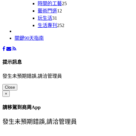
時間的工藝
25
藝術門道
12
玩生活
31
生活專刊
252
關鍵90天指南
提示訊息
發生未預期錯誤,請洽管理員
Close
×
請移駕到商周App
發生未預期錯誤,請洽管理員