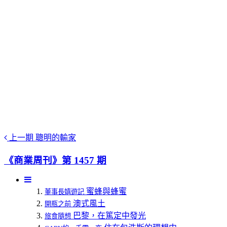
上一期
聰明的輸家
《商業周刊》第 1457 期
蜜蜂與蜂蜜
董事長嬉遊記
澳式風土
開瓶之前
巴黎，在篤定中發光
旅食隨想