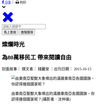
｜
分享
列印
馬上查詢
進階搜尋
燦爛時光
為80萬移民工 帶來閱讀自由
封面故事｜
撰文者：
錢麗安
｜出刊日期：
2015-10-15
由東南亞聖獸大象噴出的滿牆東南亞各國國旗，你
認得幾個國家呢？(攝影者．沈仲達)