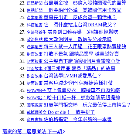
台最賺金控 65億入股韓國現代的盤算
焦點新聞
一個金融門外漢 變韓國信用卡教父
焦點新聞
董事長出走 反成台塑一顆活棋？
產業風雲
它 憑什麼挖走台灣DRAM教父？
科技風雲
美食到口難吞嚥 3招讓你輕鬆吃
名醫談養生
兩大政治明星 政壇失分啟示錄
政治焦點
每三人就一人用過 花王眼罩熱賣秘訣
產業風雲
打敗不景氣 跟精品業學 越貴越好賣
封面故事
公主親自下廚 窺秘8個月賣鑽攻心計
封面故事
3個日常用品 變身「精品」的故事
封面故事
台灣該學LVMH或愛馬仕？
封面故事
當客戶減少登門 保時捷這樣打仗
封面故事
穿上氣囊皮衣 騎機車不再肉包鐵
WOW!點子
哈十口抵一杯 這款咖啡菸超提神
WOW!點子
81歲掌門拒交棒 玩完最值得上市精品？
國際視窗
Do or die！ 放手拚了
戒掉爛英文
佐伯格指定 今年必讀的一本書
商周書摘
贏家的第二層思考法
下一期