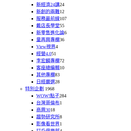
新經濟24講
24
新創的兩難
12
服務最前線
107
戴店長學堂
55
新零售進化論
6
童再興專欄
36
View視界
4
經營4.0
51
李宏麟專欄
72
客座總編輯
10
其他專欄
83
日經嚴選
28
特別企劃
1968
WOW!點子
284
台灣哥倫布
1
商周30
18
趨勢研究所
8
影像看世界
1
訂戶俱樂部
4