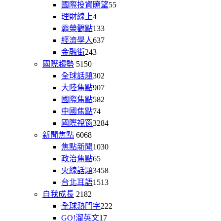
國際投資瞭望
55
理財線上
4
霸榮觀點
133
經濟學人
637
金融街
243
國際趨勢
5150
全球話題
302
大陸焦點
907
國際焦點
582
中國焦點
74
國際視窗
3284
新聞焦點
6068
焦點新聞
1030
政治焦點
65
火線話題
3458
台北耳語
1513
自我成長
2182
全球熱門字
222
GO!溜英文
17