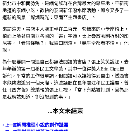
新北市中和南勢角，是緬甸族群在台灣最大的聚集地，華新街
地道的泰緬小吃，歡快的泰國新年潑水節活動，如今又多了一
道新的風景「燦爛時光：東南亞主題書店」。
來訪這天，書店主人張正坐在二百元一套標來的小學座椅上，
椅面上噴著東南亞各國的「書」字體，桌上疊放著剛拆封的印
尼書，「看得懂嗎？」我隨口問道。「幾乎全都看不懂。」他
說。
為什麼要開一間連自己都無法閱讀的書店？張正笑笑說起，去
年舉辦的第一屆移民工文學獎，其中一位得獎人Erin Cipta告
訴他，平常的工作很單調，但閱讀可以讓她得到自由，透過書
本能夠遨遊另一個天際。這些話聽在長年關注移民工議題、曾
任《四方報》總編輯的張正耳裡，「當下有點被打到，因為那
是我應該知道、卻沒想到的事。」
...本文未結束
解開推理小說的創作謎團
上一篇