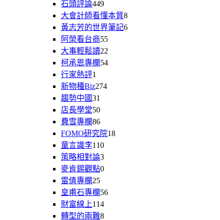
石頭評論
449
大會計師看懂本質
8
黃志芳的世界筆記
6
阿榮看台商
55
大事輕鬆讀
22
柯承恩專欄
54
行家熱評
1
新物種Biz
274
趨勢中國
31
店長學堂
50
費雪專欄
86
FOMO研究院
18
童言識李
110
策略相對論
3
麥肯錫觀點
0
雷倩專欄
25
皇甫石專欄
56
財富線上
114
轉型的兩難
8