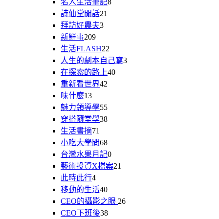
名人生活筆記
8
詩仙堂閒話
21
拜訪好農夫
3
新鮮事
209
生活FLASH
22
人生的劇本自己寫
3
在探索的路上
40
重新看世界
42
味什麼
13
魅力領導學
55
穿搭隨堂學
38
生活書摘
71
小吃大學問
68
台灣水果月記
0
藝術投資X檔案
21
此時此行
4
移動的生活
40
CEO的攝影之眼
26
CEO下班後
38