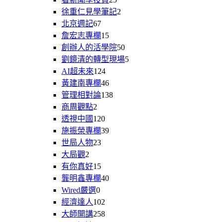
徐重仁見學筆記
2
北京週記
67
詹宏志專欄
15
創辦人的活學院
50
劉鏡清的轉型現場
5
AI超未來
124
黃建南專欄
46
管理相對論
138
商周觀點
2
透視中國
120
施振榮專欄
39
世局人物
23
大局觀
2
有你真好
15
龔明鑫專欄
40
Wired嚴選
0
經濟達人
102
大師開講
258