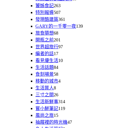
饕姊食記
263
特別報導
507
發現酷建築
361
GARY的一千零一夜
139
旅食隨想
68
開瓶之前
201
世界超旅行
97
編者的話
17
看見優生活
10
生活話題
84
食刻場景
58
移動的城市
4
生活質人
8
三寸之間
26
生活新鮮事
314
嘗小鮮筆記
119
風尚之旅
15
抽屜裡的時光機
47