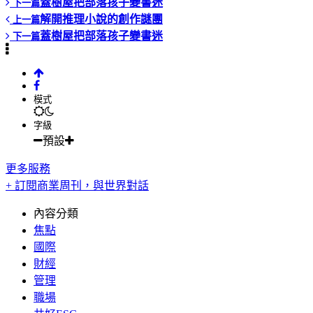
蓋樹屋把部落孩子變書迷
下一篇
解開推理小說的創作謎團
上一篇
蓋樹屋把部落孩子變書迷
下一篇
模式
字級
預設
更多服務
+ 訂閱商業周刊，與世界對話
內容分類
焦點
國際
財經
管理
職場