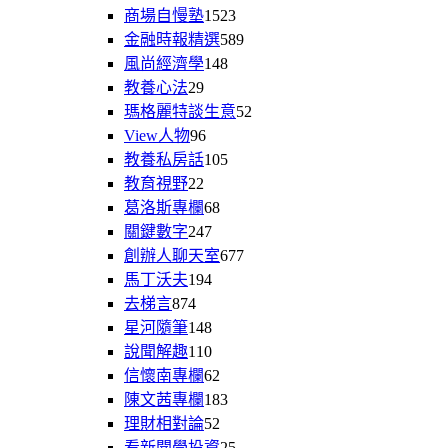
商場自慢塾
1523
金融時報精選
589
風尚經濟學
148
教養心法
29
瑪格麗特談生意
52
View人物
96
教養私房話
105
教育視野
22
葛洛斯專欄
68
關鍵數字
247
創辦人聊天室
677
馬丁沃夫
194
去梯言
874
星河隨筆
148
說聞解趣
110
信懷南專欄
62
陳文茜專欄
183
理財相對論
52
看新聞學投資
25