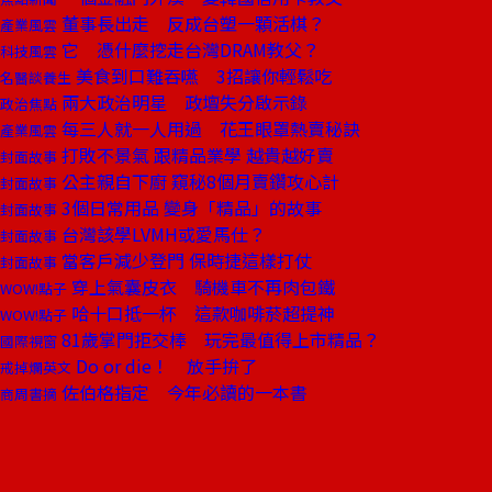
董事長出走 反成台塑一顆活棋？
產業風雲
它 憑什麼挖走台灣DRAM教父？
科技風雲
美食到口難吞嚥 3招讓你輕鬆吃
名醫談養生
兩大政治明星 政壇失分啟示錄
政治焦點
每三人就一人用過 花王眼罩熱賣秘訣
產業風雲
打敗不景氣 跟精品業學 越貴越好賣
封面故事
公主親自下廚 窺秘8個月賣鑽攻心計
封面故事
3個日常用品 變身「精品」的故事
封面故事
台灣該學LVMH或愛馬仕？
封面故事
當客戶減少登門 保時捷這樣打仗
封面故事
穿上氣囊皮衣 騎機車不再肉包鐵
WOW!點子
哈十口抵一杯 這款咖啡菸超提神
WOW!點子
81歲掌門拒交棒 玩完最值得上市精品？
國際視窗
Do or die！ 放手拚了
戒掉爛英文
佐伯格指定 今年必讀的一本書
商周書摘