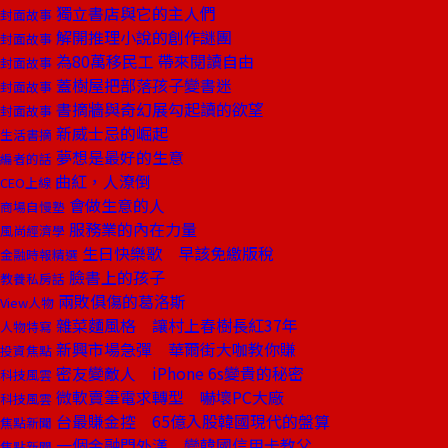
獨立書店與它的主人們
封面故事
解開推理小說的創作謎團
封面故事
為80萬移民工 帶來閱讀自由
封面故事
蓋樹屋把部落孩子變書迷
封面故事
書摘牆與奇幻展勾起讀的欲望
封面故事
新威士忌的崛起
生活書摘
夢想是最好的生意
編者的話
曲紅，人潦倒
CEO上線
會做生意的人
商場自慢塾
服務業的內在力量
風尚經濟學
生日快樂歌 早該免繳版稅
金融時報精選
臉書上的孩子
教養私房話
兩敗俱傷的葛洛斯
View人物
雜菜麵風格 讓村上春樹長紅37年
人物特寫
新興市場急彈 華爾街大咖教你賺
投資焦點
密友變敵人 iPhone 6s變貴的秘密
科技風雲
微軟賣筆電求轉型 嚇壞PC大廠
科技風雲
台最賺金控 65億入股韓國現代的盤算
焦點新聞
一個金融門外漢 變韓國信用卡教父
焦點新聞