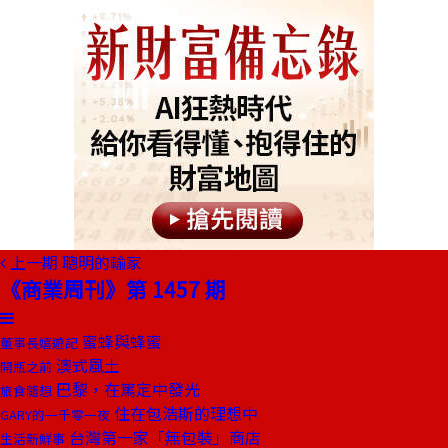
上一期
聰明的輸家
《商業周刊》第 1457 期
蜜蜂與蜂蜜
董事長嬉遊記
澳式風土
開瓶之前
巴黎，在篤定中發光
旅食隨想
住在包浩斯的理想中
GARY的一千零一夜
台灣第一家「無包裝」商店
生活新鮮事