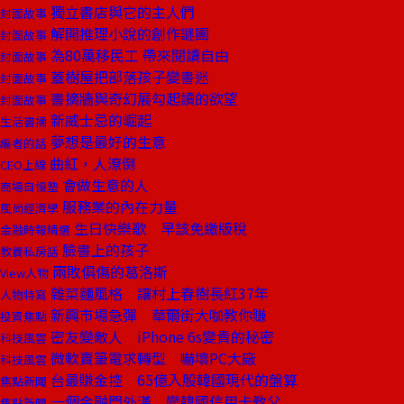
獨立書店與它的主人們
封面故事
解開推理小說的創作謎團
封面故事
為80萬移民工 帶來閱讀自由
封面故事
蓋樹屋把部落孩子變書迷
封面故事
書摘牆與奇幻展勾起讀的欲望
封面故事
新威士忌的崛起
生活書摘
夢想是最好的生意
編者的話
曲紅，人潦倒
CEO上線
會做生意的人
商場自慢塾
服務業的內在力量
風尚經濟學
生日快樂歌 早該免繳版稅
金融時報精選
臉書上的孩子
教養私房話
兩敗俱傷的葛洛斯
View人物
雜菜麵風格 讓村上春樹長紅37年
人物特寫
新興市場急彈 華爾街大咖教你賺
投資焦點
密友變敵人 iPhone 6s變貴的秘密
科技風雲
微軟賣筆電求轉型 嚇壞PC大廠
科技風雲
台最賺金控 65億入股韓國現代的盤算
焦點新聞
一個金融門外漢 變韓國信用卡教父
焦點新聞