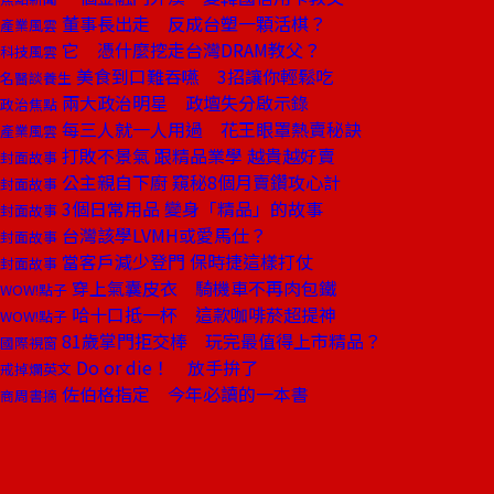
董事長出走 反成台塑一顆活棋？
產業風雲
它 憑什麼挖走台灣DRAM教父？
科技風雲
美食到口難吞嚥 3招讓你輕鬆吃
名醫談養生
兩大政治明星 政壇失分啟示錄
政治焦點
每三人就一人用過 花王眼罩熱賣秘訣
產業風雲
打敗不景氣 跟精品業學 越貴越好賣
封面故事
公主親自下廚 窺秘8個月賣鑽攻心計
封面故事
3個日常用品 變身「精品」的故事
封面故事
台灣該學LVMH或愛馬仕？
封面故事
當客戶減少登門 保時捷這樣打仗
封面故事
穿上氣囊皮衣 騎機車不再肉包鐵
WOW!點子
哈十口抵一杯 這款咖啡菸超提神
WOW!點子
81歲掌門拒交棒 玩完最值得上市精品？
國際視窗
Do or die！ 放手拚了
戒掉爛英文
佐伯格指定 今年必讀的一本書
商周書摘