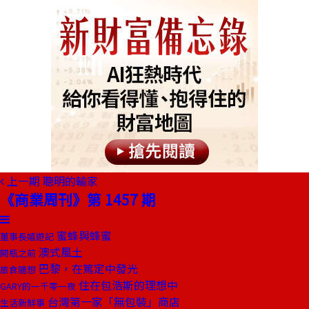
上一期
聰明的輸家
《商業周刊》第 1457 期
蜜蜂與蜂蜜
董事長嬉遊記
澳式風土
開瓶之前
巴黎，在篤定中發光
旅食隨想
住在包浩斯的理想中
GARY的一千零一夜
台灣第一家「無包裝」商店
生活新鮮事