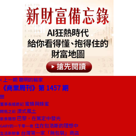
上一期
聰明的輸家
《商業周刊》第 1457 期
蜜蜂與蜂蜜
董事長嬉遊記
澳式風土
開瓶之前
巴黎，在篤定中發光
旅食隨想
住在包浩斯的理想中
GARY的一千零一夜
台灣第一家「無包裝」商店
生活新鮮事