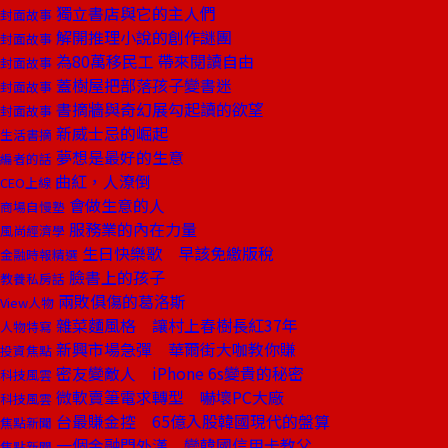
獨立書店與它的主人們
封面故事
解開推理小說的創作謎團
封面故事
為80萬移民工 帶來閱讀自由
封面故事
蓋樹屋把部落孩子變書迷
封面故事
書摘牆與奇幻展勾起讀的欲望
封面故事
新威士忌的崛起
生活書摘
夢想是最好的生意
編者的話
曲紅，人潦倒
CEO上線
會做生意的人
商場自慢塾
服務業的內在力量
風尚經濟學
生日快樂歌 早該免繳版稅
金融時報精選
臉書上的孩子
教養私房話
兩敗俱傷的葛洛斯
View人物
雜菜麵風格 讓村上春樹長紅37年
人物特寫
新興市場急彈 華爾街大咖教你賺
投資焦點
密友變敵人 iPhone 6s變貴的秘密
科技風雲
微軟賣筆電求轉型 嚇壞PC大廠
科技風雲
台最賺金控 65億入股韓國現代的盤算
焦點新聞
一個金融門外漢 變韓國信用卡教父
焦點新聞