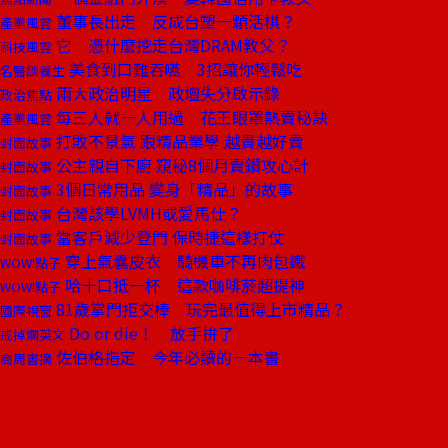
董事長出走 反成台塑一顆活棋？
產業風雲
它 憑什麼挖走台灣DRAM教父？
科技風雲
美食到口難吞嚥 3招讓你輕鬆吃
名醫談養生
兩大政治明星 政壇失分啟示錄
政治焦點
每三人就一人用過 花王眼罩熱賣秘訣
產業風雲
打敗不景氣 跟精品業學 越貴越好賣
封面故事
公主親自下廚 窺秘8個月賣鑽攻心計
封面故事
3個日常用品 變身「精品」的故事
封面故事
台灣該學LVMH或愛馬仕？
封面故事
當客戶減少登門 保時捷這樣打仗
封面故事
穿上氣囊皮衣 騎機車不再肉包鐵
WOW!點子
哈十口抵一杯 這款咖啡菸超提神
WOW!點子
81歲掌門拒交棒 玩完最值得上市精品？
國際視窗
Do or die！ 放手拚了
戒掉爛英文
佐伯格指定 今年必讀的一本書
商周書摘