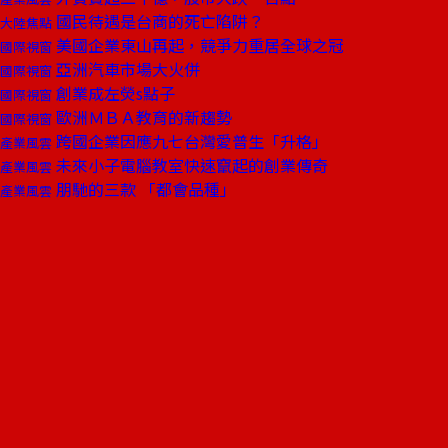
國民待遇是台商的死亡陷阱？
大陸焦點
美國企業東山再起，競爭力重居全球之冠
國際視窗
亞洲汽車市場大火併
國際視窗
創業成左熒s點子
國際視窗
歐洲ＭＢＡ教育的新趨勢
國際視窗
跨國企業因應九七台灣愛普生「升格」
產業風雲
未來小子電腦教室快速竄起的創業傳奇
產業風雲
朋馳的三款 「都會品種」
產業風雲