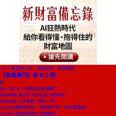
上一期
兩岸三地 龍頭企業 誰領風騷
《商業周刊》第 413 期
江澤民說話給誰聽？
創辦人聊天室
讓王文洋決定自己的婚姻！
童再興專欄
江李會面，期以一年
商場自慢塾
調查局洩密、李登輝不爽、廖正豪難過
台北耳語
安鋒集團接手卓越雜誌
台北耳語