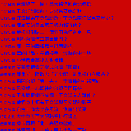
台灣繞了一圈，翁大銘仍回台北參選
台北耳語
王文洋出國前，要求呂安妮沉默
台北耳語
江澤民為李登輝助選，李登輝陪江澤民寫歷史？
火線話題
陳履安決意當第三勢力獨行俠？
火線話題
葉松根倒貼二十億羽田為何奄奄一息
火線話題
哪些台灣汽車廠會關門？
火線話題
陳一平的職棒舞台風雨飄搖
人物特寫
華納出局、長億接手，炒熱台中土地
火線話題
小港農會幕後人影幢幢
火線話題
雙鶴要把靈芝變成台灣「國寶」
產業風雲
陳重光、陳政忠「老少配」能重振自立報系？
產業風雲
揭開台塑「第一夫人」李寶珠的神祕面紗
封面故事
呂安妮一心嚮往的台塑侯門探祕
封面故事
王永慶恨鐵不成鋼，王文洋有志難伸？
封面故事
他們身上都有王文洋與呂安妮的影子
封面故事
自古工商大亨多風流，側室出英豪
封面故事
大中華五百大服務業排行調查
特別企劃
房市再現「北二高通車效應」
產業風雲
外資賣超二十億，股市大跌一百點
產業風雲