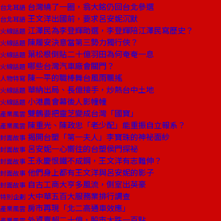
台灣繞了一圈，翁大銘仍回台北參選
台北耳語
王文洋出國前，要求呂安妮沉默
台北耳語
江澤民為李登輝助選，李登輝陪江澤民寫歷史？
火線話題
陳履安決意當第三勢力獨行俠？
火線話題
葉松根倒貼二十億羽田為何奄奄一息
火線話題
哪些台灣汽車廠會關門？
火線話題
陳一平的職棒舞台風雨飄搖
人物特寫
華納出局、長億接手，炒熱台中土地
火線話題
小港農會幕後人影幢幢
火線話題
雙鶴要把靈芝變成台灣「國寶」
產業風雲
陳重光、陳政忠「老少配」能重振自立報系？
產業風雲
揭開台塑「第一夫人」李寶珠的神祕面紗
封面故事
呂安妮一心嚮往的台塑侯門探祕
封面故事
王永慶恨鐵不成鋼，王文洋有志難伸？
封面故事
他們身上都有王文洋與呂安妮的影子
封面故事
自古工商大亨多風流，側室出英豪
封面故事
大中華五百大服務業排行調查
特別企劃
房市再現「北二高通車效應」
產業風雲
外資賣超二十億，股市大跌一百點
產業風雲