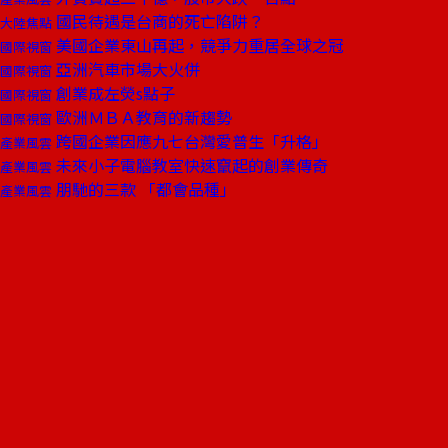
國民待遇是台商的死亡陷阱？
大陸焦點
美國企業東山再起，競爭力重居全球之冠
國際視窗
亞洲汽車市場大火併
國際視窗
創業成左熒s點子
國際視窗
歐洲ＭＢＡ教育的新趨勢
國際視窗
跨國企業因應九七台灣愛普生「升格」
產業風雲
未來小子電腦教室快速竄起的創業傳奇
產業風雲
朋馳的三款 「都會品種」
產業風雲