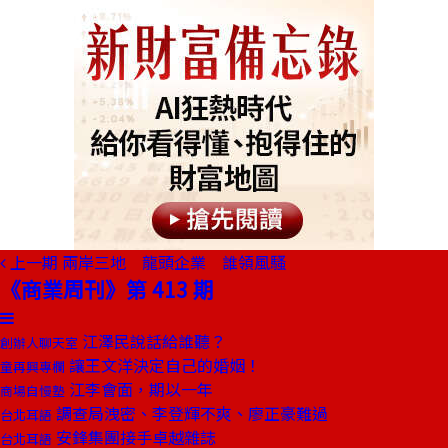
上一期
兩岸三地 龍頭企業 誰領風騷
《商業周刊》第 413 期
江澤民說話給誰聽？
創辦人聊天室
讓王文洋決定自己的婚姻！
童再興專欄
江李會面，期以一年
商場自慢塾
調查局洩密、李登輝不爽、廖正豪難過
台北耳語
安鋒集團接手卓越雜誌
台北耳語