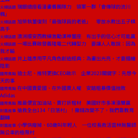
瑞銀總座看漫畫養團隊力 領軍一群「會傳球的流川
火線話題
楓」
旭榮執董復刻「最強球員的老爸」 零放水教出五子棋
火線話題
高手
澳洲版安西教練激勵漢神董座 有出手的信心才可能贏
火線話題
一場比賽啟發義隆電二代轉型力 要讓人人敢說：因為
火線話題
我才輸
井上雄彥用平凡角色創造經典：為畫出光亮，才要描繪
火線話題
陰影
迪士尼、推特更換CEO啟示 企業2023關鍵字：先想今
國際焦點
天的事
在中國賣愛國、在外國賣人權 安踏粗暴價值挫敗
國際焦點
Adidas
推最便宜加油站、賣打折棺材 美國好市多凍漲雙贏
國際焦點
搶救全台134「日落村」！撒錢改變不了，我們靠教育
封面故事
翻轉
小學快廢掉、60歲叫年輕人 一位校長救活雲林無醫師
封面故事
無公車的極限村