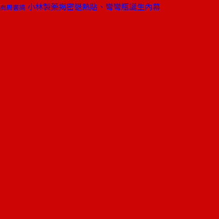
小林製藥揭密退熱貼、彎彎瓶誕生內幕
商周書摘