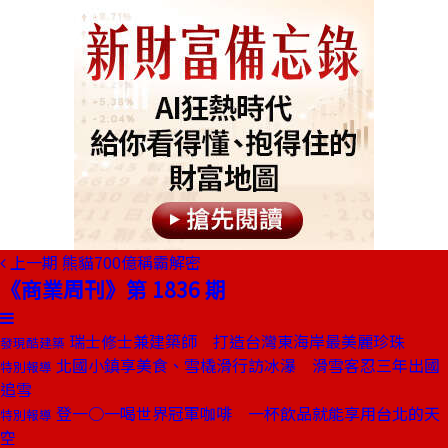
上一期
熊貓700億稱霸解密
《商業周刊》第 1836 期
瑞士修士兼建築師 打造台灣東海岸最美麗珍珠
發現酷建築
北國小鎮享美食、雪橇滑行訪冰瀑 滑雪客忍三年出國
特別報導
追雪
登一○一喝世界冠軍咖啡 一杯飲品就能享用台北的天
特別報導
空