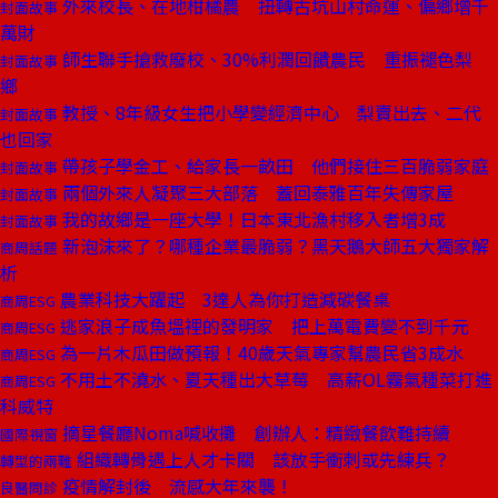
外來校長、在地柑橘農 扭轉古坑山村命運、偏鄉增千
封面故事
萬財
師生聯手搶救廢校、30%利潤回饋農民 重振褪色梨
封面故事
鄉
教授、8年級女生把小學變經濟中心 梨賣出去、二代
封面故事
也回家
帶孩子學金工、給家長一畝田 他們接住三百脆弱家庭
封面故事
兩個外來人凝聚三大部落 蓋回泰雅百年失傳家屋
封面故事
我的故鄉是一座大學！日本東北漁村移入者增3成
封面故事
新泡沫來了？哪種企業最脆弱？黑天鵝大師五大獨家解
商周話題
析
農業科技大躍起 3達人為你打造減碳餐桌
商周ESG
逃家浪子成魚塭裡的發明家 把上萬電費變不到千元
商周ESG
為一片木瓜田做預報！40歲天氣專家幫農民省3成水
商周ESG
不用土不澆水、夏天種出大草莓 高薪OL霧氣種菜打進
商周ESG
科威特
摘星餐廳Noma喊收攤 創辦人：精緻餐飲難持續
國際視窗
組織轉骨遇上人才卡關 該放手衝刺或先練兵？
轉型的兩難
疫情解封後 流感大年來襲！
良醫問診