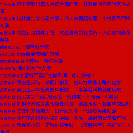
博士窩孵出華人最偉大舞蹈家 林懷民回老宅說家族故
封面故事
事
培桂堂走春必看六景：詩人良醫起家厝、小林懷民門廊
封面故事
初演
順遊新港買伴手禮 試坐清朝副縣長椅、大啖鴨肉羹粉
封面故事
圓冰
一間神奇學校
總編輯的話
比漲價更高明的策略
CEO上線
在黑暗中，呼喚勇敢
商場自慢塾
當AI開始說人話
新物種Biz
習近平重新拉攏歐洲 能走多遠？
金融時報精選
跟著巴菲特、華爾街狼王 兔年打敗熊市賺紅包財
投資焦點
美股上半年恐見去年低點 下半年看科技龍頭反攻
投資焦點
台股第2季落底後走高 台積電、伺服器、AI看俏
投資焦點
解封概念股受惠報復性消費 鋼鐵水泥、餐旅鞋衣回升
投資焦點
美元利差續擴大 銀行股短多、保險股長線回溫
投資焦點
今年不能錯過的復甦中國 食品、旅遊消費反彈可期
投資焦點
教你不放棄，更教你接受輸 《灌籃高手》長紅30年人
火線話題
生課