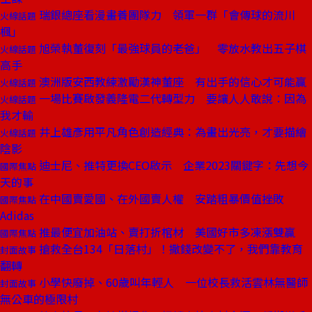
瑞銀總座看漫畫養團隊力 領軍一群「會傳球的流川
火線話題
楓」
旭榮執董復刻「最強球員的老爸」 零放水教出五子棋
火線話題
高手
澳洲版安西教練激勵漢神董座 有出手的信心才可能贏
火線話題
一場比賽啟發義隆電二代轉型力 要讓人人敢說：因為
火線話題
我才輸
井上雄彥用平凡角色創造經典：為畫出光亮，才要描繪
火線話題
陰影
迪士尼、推特更換CEO啟示 企業2023關鍵字：先想今
國際焦點
天的事
在中國賣愛國、在外國賣人權 安踏粗暴價值挫敗
國際焦點
Adidas
推最便宜加油站、賣打折棺材 美國好市多凍漲雙贏
國際焦點
搶救全台134「日落村」！撒錢改變不了，我們靠教育
封面故事
翻轉
小學快廢掉、60歲叫年輕人 一位校長救活雲林無醫師
封面故事
無公車的極限村