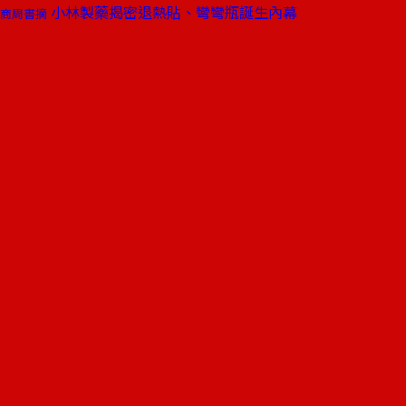
小林製藥揭密退熱貼、彎彎瓶誕生內幕
商周書摘