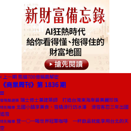
上一期
熊貓700億稱霸解密
《商業周刊》第 1836 期
瑞士修士兼建築師 打造台灣東海岸最美麗珍珠
發現酷建築
北國小鎮享美食、雪橇滑行訪冰瀑 滑雪客忍三年出國
特別報導
追雪
登一○一喝世界冠軍咖啡 一杯飲品就能享用台北的天
特別報導
空