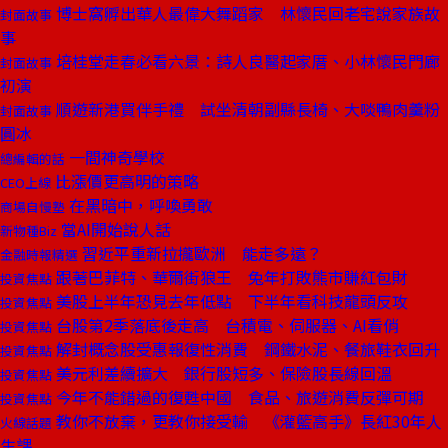
博士窩孵出華人最偉大舞蹈家 林懷民回老宅說家族故
封面故事
事
培桂堂走春必看六景：詩人良醫起家厝、小林懷民門廊
封面故事
初演
順遊新港買伴手禮 試坐清朝副縣長椅、大啖鴨肉羹粉
封面故事
圓冰
一間神奇學校
總編輯的話
比漲價更高明的策略
CEO上線
在黑暗中，呼喚勇敢
商場自慢塾
當AI開始說人話
新物種Biz
習近平重新拉攏歐洲 能走多遠？
金融時報精選
跟著巴菲特、華爾街狼王 兔年打敗熊市賺紅包財
投資焦點
美股上半年恐見去年低點 下半年看科技龍頭反攻
投資焦點
台股第2季落底後走高 台積電、伺服器、AI看俏
投資焦點
解封概念股受惠報復性消費 鋼鐵水泥、餐旅鞋衣回升
投資焦點
美元利差續擴大 銀行股短多、保險股長線回溫
投資焦點
今年不能錯過的復甦中國 食品、旅遊消費反彈可期
投資焦點
教你不放棄，更教你接受輸 《灌籃高手》長紅30年人
火線話題
生課