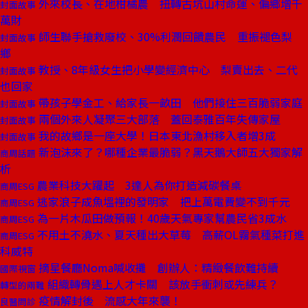
外來校長、在地柑橘農 扭轉古坑山村命運、偏鄉增千
封面故事
萬財
師生聯手搶救廢校、30%利潤回饋農民 重振褪色梨
封面故事
鄉
教授、8年級女生把小學變經濟中心 梨賣出去、二代
封面故事
也回家
帶孩子學金工、給家長一畝田 他們接住三百脆弱家庭
封面故事
兩個外來人凝聚三大部落 蓋回泰雅百年失傳家屋
封面故事
我的故鄉是一座大學！日本東北漁村移入者增3成
封面故事
新泡沫來了？哪種企業最脆弱？黑天鵝大師五大獨家解
商周話題
析
農業科技大躍起 3達人為你打造減碳餐桌
商周ESG
逃家浪子成魚塭裡的發明家 把上萬電費變不到千元
商周ESG
為一片木瓜田做預報！40歲天氣專家幫農民省3成水
商周ESG
不用土不澆水、夏天種出大草莓 高薪OL霧氣種菜打進
商周ESG
科威特
摘星餐廳Noma喊收攤 創辦人：精緻餐飲難持續
國際視窗
組織轉骨遇上人才卡關 該放手衝刺或先練兵？
轉型的兩難
疫情解封後 流感大年來襲！
良醫問診