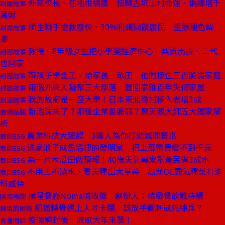
外來校長、在地柑橘農 扭轉古坑山村命運、偏鄉增千
封面故事
萬財
師生聯手搶救廢校、30%利潤回饋農民 重振褪色梨
封面故事
鄉
教授、8年級女生把小學變經濟中心 梨賣出去、二代
封面故事
也回家
帶孩子學金工、給家長一畝田 他們接住三百脆弱家庭
封面故事
兩個外來人凝聚三大部落 蓋回泰雅百年失傳家屋
封面故事
我的故鄉是一座大學！日本東北漁村移入者增3成
封面故事
新泡沫來了？哪種企業最脆弱？黑天鵝大師五大獨家解
商周話題
析
農業科技大躍起 3達人為你打造減碳餐桌
商周ESG
逃家浪子成魚塭裡的發明家 把上萬電費變不到千元
商周ESG
為一片木瓜田做預報！40歲天氣專家幫農民省3成水
商周ESG
不用土不澆水、夏天種出大草莓 高薪OL霧氣種菜打進
商周ESG
科威特
摘星餐廳Noma喊收攤 創辦人：精緻餐飲難持續
國際視窗
組織轉骨遇上人才卡關 該放手衝刺或先練兵？
轉型的兩難
疫情解封後 流感大年來襲！
良醫問診