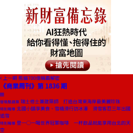
上一期
熊貓700億稱霸解密
《商業周刊》第 1836 期
瑞士修士兼建築師 打造台灣東海岸最美麗珍珠
發現酷建築
北國小鎮享美食、雪橇滑行訪冰瀑 滑雪客忍三年出國
特別報導
追雪
登一○一喝世界冠軍咖啡 一杯飲品就能享用台北的天
特別報導
空