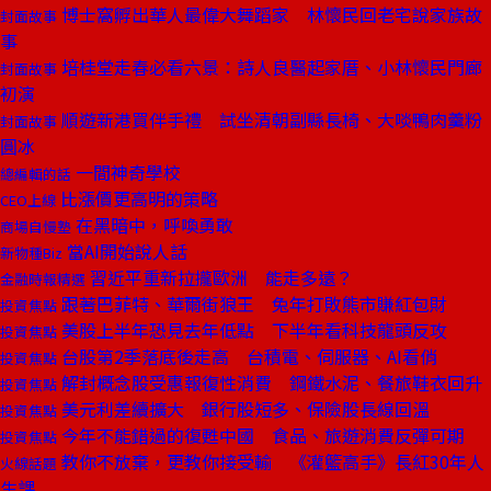
博士窩孵出華人最偉大舞蹈家 林懷民回老宅說家族故
封面故事
事
培桂堂走春必看六景：詩人良醫起家厝、小林懷民門廊
封面故事
初演
順遊新港買伴手禮 試坐清朝副縣長椅、大啖鴨肉羹粉
封面故事
圓冰
一間神奇學校
總編輯的話
比漲價更高明的策略
CEO上線
在黑暗中，呼喚勇敢
商場自慢塾
當AI開始說人話
新物種Biz
習近平重新拉攏歐洲 能走多遠？
金融時報精選
跟著巴菲特、華爾街狼王 兔年打敗熊市賺紅包財
投資焦點
美股上半年恐見去年低點 下半年看科技龍頭反攻
投資焦點
台股第2季落底後走高 台積電、伺服器、AI看俏
投資焦點
解封概念股受惠報復性消費 鋼鐵水泥、餐旅鞋衣回升
投資焦點
美元利差續擴大 銀行股短多、保險股長線回溫
投資焦點
今年不能錯過的復甦中國 食品、旅遊消費反彈可期
投資焦點
教你不放棄，更教你接受輸 《灌籃高手》長紅30年人
火線話題
生課