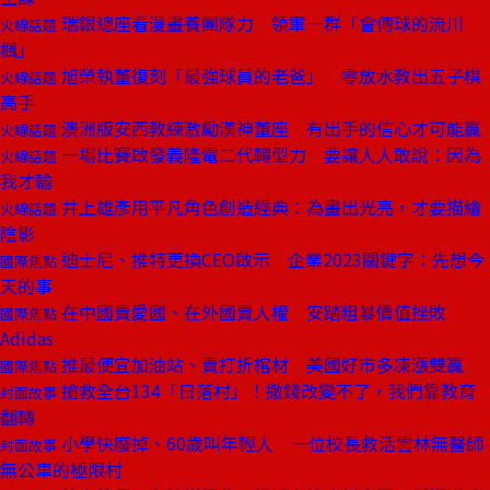
瑞銀總座看漫畫養團隊力 領軍一群「會傳球的流川
火線話題
楓」
旭榮執董復刻「最強球員的老爸」 零放水教出五子棋
火線話題
高手
澳洲版安西教練激勵漢神董座 有出手的信心才可能贏
火線話題
一場比賽啟發義隆電二代轉型力 要讓人人敢說：因為
火線話題
我才輸
井上雄彥用平凡角色創造經典：為畫出光亮，才要描繪
火線話題
陰影
迪士尼、推特更換CEO啟示 企業2023關鍵字：先想今
國際焦點
天的事
在中國賣愛國、在外國賣人權 安踏粗暴價值挫敗
國際焦點
Adidas
推最便宜加油站、賣打折棺材 美國好市多凍漲雙贏
國際焦點
搶救全台134「日落村」！撒錢改變不了，我們靠教育
封面故事
翻轉
小學快廢掉、60歲叫年輕人 一位校長救活雲林無醫師
封面故事
無公車的極限村