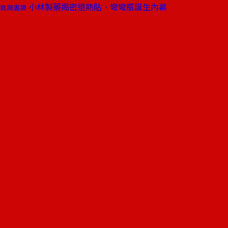
小林製藥揭密退熱貼、彎彎瓶誕生內幕
商周書摘