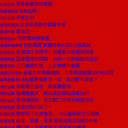
更多私藏旅店推薦
封面故事
B咖出頭！
總編輯的話
矛盾之中
CEO上線
主管必須要有雷霆手段
商場自慢塾
靠自己……
透視中國
范佛理特彈藥量
新物種Biz
你的個資 數據市集0.005元就賣掉
金融時報精選
全場講八次保守！台積電法說揭兩訊息
科技風雲
囚徒董座何昭陽 為何一夕敗給股市金釵
焦點新聞
人行春節紅包 人民幣續升毒藥
國際焦點
被拔位半導體總座 八年再造股價200元公司
商周CEO學院
KKday募資僅對手一成 為何堅不改道？
產業風雲
青農碩士搶攻 新智農藍海
特別企劃
區塊鏈賣米 解決混米痛點賣進杜拜
特別企劃
空拍機巡田 瓜瓜園二代滑手機種地瓜
特別企劃
零首付時代來了！
封面故事
零首付「先甘後苦」 小心還款壓力三級跳
封面故事
自住、換屋、投資 解惑建商沒說的9件事
封面故事
銀行史上最高爛頭寸 助攻低自備潮
封面故事