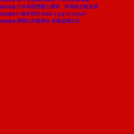
日本為紐西蘭人解禁 刺青客也能泡湯
國際視窗
過年狂吃 Make a pig of myself
戒掉爛英文
網飛打趴電視台 全靠這個公式
商周書摘