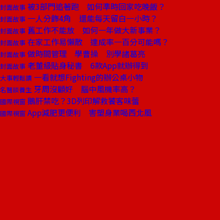
被3部門追著跑 如何準時回家吃晚飯？
封面故事
一人分飾4角 還能每天留白一小時？
封面故事
舊工作不能放 如何一年做大新事業？
封面故事
在家工作易懶散 達成率一百分可能嗎？
封面故事
做時間管理 學曹操 別學諸葛亮
封面故事
老董級貼身秘書 6款App就辦得到
封面故事
一看就想Fighting的辦公桌小物
大事輕鬆讀
牙周沒顧好 腦中風機率高？
名醫談養生
鵝肝禁吃？3D列印解救饕客味蕾
國際視窗
App減肥更便利 害塑身業喝西北風
國際視窗