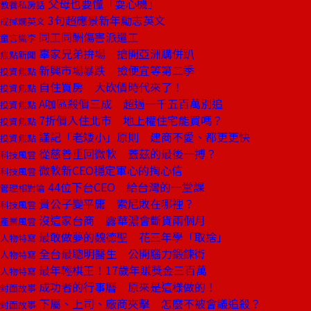
父母也要懂「耍心機」
教養私房話
3句超應景新年勵志英文
戒掉爛英文
同工同酬傷害派遣工
童言識李
辜家兄弟拚場 搶開亞洲購併趴
焦點新聞
新興市場暴跌 撿便宜等第二季
投資焦點
自住買房 大砍價時代來了！
投資焦點
A咖區殺價三成 超過一千五百萬別追
投資焦點
7折價入住北市 地上權住宅能買嗎？
投資焦點
謹記「老矮小」原則 建商不愛、都更更快
投資焦點
從慈善重回微軟 蓋茲的最後一搏？
科技風雲
微軟新CEO穩定軍心的掏心信
科技風雲
44位下台CEO 給台灣的一堂課
管理相對論
貴公子變平庸 索尼敗在哪裡？
科技風雲
沒這家台商 露華濃會斷貨兩個月
產業風雲
最敢做夢的魏德聖 花三年學「取捨」
人物特寫
全台最聰明醫生 公開腦力鍛鍊術
人物特寫
最年輕棋王！17歲年賺獎金三百萬
人物特寫
成功者的行事曆 原來是這樣做的！
封面故事
下屬、上司、廠商夾擊 怎麼不被會議追殺？
封面故事