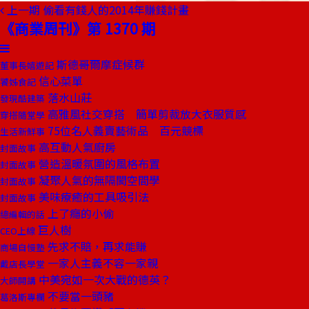
上一期
偷看有錢人的2014年賺錢計畫
《商業周刊》第 1370 期
斯德哥爾摩症候群
董事長嬉遊記
信心菜單
饕姊食記
落水山莊
發現酷建築
高雅風社交穿搭 簡單剪裁放大衣服質感
穿搭隨堂學
75位名人義賣藝術品 百元競標
生活新鮮事
高互動人氣廚房
封面故事
營造溫暖氛圍的風格布置
封面故事
凝聚人氣的無隔閡空間學
封面故事
美味療癒的工具吸引法
封面故事
上了癮的小偷
總編輯的話
巨人樹
CEO上線
先求不賠，再求能賺
商場自慢塾
一家人主義不容一家親
戴店長學堂
中美宛如一次大戰的德英？
大師開講
不要當一頭豬
葛洛斯專欄