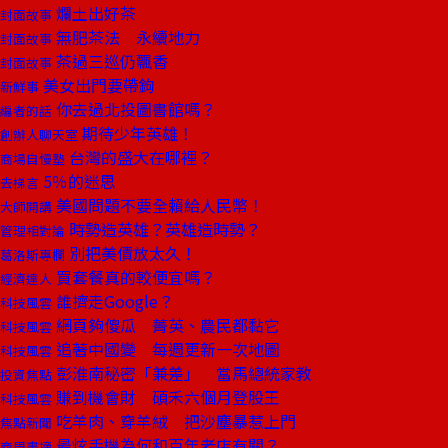
爛土出好茶
封面故事
無肥茶法 永續地力
封面故事
茶過三巡仍飄香
封面故事
美女出門要帶鉤
新鮮事
你去過北投圖書館嗎？
編者的話
期待少年英雄！
創辦人聊天室
台灣的盛大在哪裡？
商場自慢塾
5％的迷思
去梯言
美國問題不要全賴給人民幣！
大師開講
時勢造英雄？英雄造時勢？
管理相對論
別把美債放太久！
葛洛斯專欄
買套餐真的較便宜嗎？
經濟達人
誰擠走Google？
科技風雲
網頁夠傻瓜 菁英、農民都黏它
科技風雲
追著中國變 每週更新一次地圖
科技風雲
彭淮南秘密「兼差」 當馬總統家教
投資焦點
賺到機會財 碩禾六個月登股王
科技風雲
吃羊肉、穿羊絨 把沙塵暴惹上門
焦點新聞
最炫手機為何和百年老店有關？
商周書摘