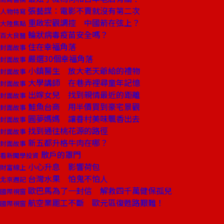
張藝謀：電影不賣就沒有第二次
人物特寫
重啟宏觀調控 中國箭在弦上？
大陸焦點
輪狀病毒疫苗安全嗎？
百大良醫
住在幸福角落
封面故事
嚴選30個幸福角落
封面故事
小鎮醫生 放大老天爺給的禮物
封面故事
大學講師 在巷弄裡尋童年記憶
封面故事
出嫁女兒 找到親情最近的距離
封面故事
鮭魚台商 用半價買到豪宅景觀
封面故事
圓夢媽媽 讓眷村美味飄香出去
封面故事
找到通往桃花源的路徑
封面故事
新五都升格牛肉在哪？
封面故事
散戶的罩門
看新聞學投資
小心升息 影響荷包
財富線上
台灣水果 怕鬼不怕人
北京週記
歐巴馬為了一封信 解救四千萬健保孤兒
國際視窗
航空業罷工不斷 歐元區復甦路艱難！
國際視窗