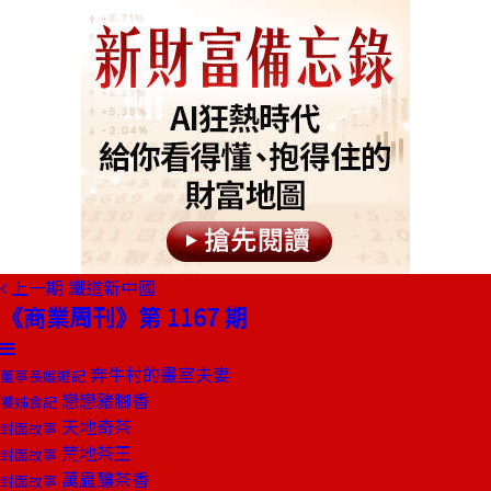
上一期
鐵道新中國
《商業周刊》第 1167 期
奔牛村的畫室夫妻
董事長嬉遊記
戀戀豬腳香
饕姊食記
天地奇茶
封面故事
荒地茶王
封面故事
萬蟲釀茶香
封面故事