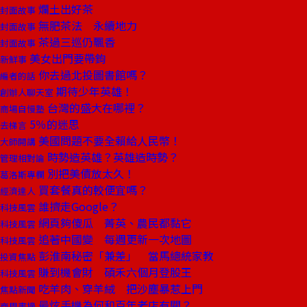
爛土出好茶
封面故事
無肥茶法 永續地力
封面故事
茶過三巡仍飄香
封面故事
美女出門要帶鉤
新鮮事
你去過北投圖書館嗎？
編者的話
期待少年英雄！
創辦人聊天室
台灣的盛大在哪裡？
商場自慢塾
5％的迷思
去梯言
美國問題不要全賴給人民幣！
大師開講
時勢造英雄？英雄造時勢？
管理相對論
別把美債放太久！
葛洛斯專欄
買套餐真的較便宜嗎？
經濟達人
誰擠走Google？
科技風雲
網頁夠傻瓜 菁英、農民都黏它
科技風雲
追著中國變 每週更新一次地圖
科技風雲
彭淮南秘密「兼差」 當馬總統家教
投資焦點
賺到機會財 碩禾六個月登股王
科技風雲
吃羊肉、穿羊絨 把沙塵暴惹上門
焦點新聞
最炫手機為何和百年老店有關？
商周書摘