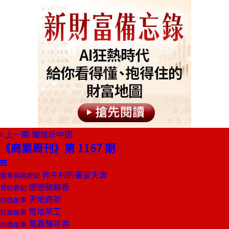
上一期
鐵道新中國
《商業周刊》第 1167 期
奔牛村的畫室夫妻
董事長嬉遊記
戀戀豬腳香
饕姊食記
天地奇茶
封面故事
荒地茶王
封面故事
萬蟲釀茶香
封面故事