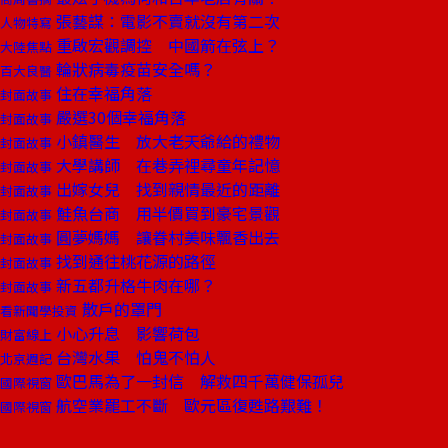
張藝謀：電影不賣就沒有第二次
人物特寫
重啟宏觀調控 中國箭在弦上？
大陸焦點
輪狀病毒疫苗安全嗎？
百大良醫
住在幸福角落
封面故事
嚴選30個幸福角落
封面故事
小鎮醫生 放大老天爺給的禮物
封面故事
大學講師 在巷弄裡尋童年記憶
封面故事
出嫁女兒 找到親情最近的距離
封面故事
鮭魚台商 用半價買到豪宅景觀
封面故事
圓夢媽媽 讓眷村美味飄香出去
封面故事
找到通往桃花源的路徑
封面故事
新五都升格牛肉在哪？
封面故事
散戶的罩門
看新聞學投資
小心升息 影響荷包
財富線上
台灣水果 怕鬼不怕人
北京週記
歐巴馬為了一封信 解救四千萬健保孤兒
國際視窗
航空業罷工不斷 歐元區復甦路艱難！
國際視窗