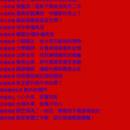
張藝謀：電影不賣就沒有第二次
人物特寫
重啟宏觀調控 中國箭在弦上？
大陸焦點
輪狀病毒疫苗安全嗎？
百大良醫
住在幸福角落
封面故事
嚴選30個幸福角落
封面故事
小鎮醫生 放大老天爺給的禮物
封面故事
大學講師 在巷弄裡尋童年記憶
封面故事
出嫁女兒 找到親情最近的距離
封面故事
鮭魚台商 用半價買到豪宅景觀
封面故事
圓夢媽媽 讓眷村美味飄香出去
封面故事
找到通往桃花源的路徑
封面故事
新五都升格牛肉在哪？
封面故事
散戶的罩門
看新聞學投資
小心升息 影響荷包
財富線上
台灣水果 怕鬼不怕人
北京週記
歐巴馬為了一封信 解救四千萬健保孤兒
國際視窗
航空業罷工不斷 歐元區復甦路艱難！
國際視窗