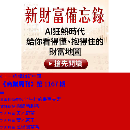
上一期
鐵道新中國
《商業周刊》第 1167 期
奔牛村的畫室夫妻
董事長嬉遊記
戀戀豬腳香
饕姊食記
天地奇茶
封面故事
荒地茶王
封面故事
萬蟲釀茶香
封面故事