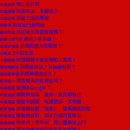
爛土出好茶
封面故事
無肥茶法 永續地力
封面故事
茶過三巡仍飄香
封面故事
美女出門要帶鉤
新鮮事
你去過北投圖書館嗎？
編者的話
期待少年英雄！
創辦人聊天室
台灣的盛大在哪裡？
商場自慢塾
5％的迷思
去梯言
美國問題不要全賴給人民幣！
大師開講
時勢造英雄？英雄造時勢？
管理相對論
別把美債放太久！
葛洛斯專欄
買套餐真的較便宜嗎？
經濟達人
誰擠走Google？
科技風雲
網頁夠傻瓜 菁英、農民都黏它
科技風雲
追著中國變 每週更新一次地圖
科技風雲
彭淮南秘密「兼差」 當馬總統家教
投資焦點
賺到機會財 碩禾六個月登股王
科技風雲
吃羊肉、穿羊絨 把沙塵暴惹上門
焦點新聞
最炫手機為何和百年老店有關？
商周書摘