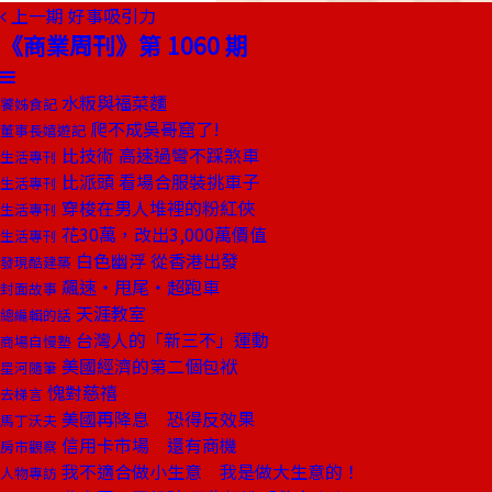
上一期
好事吸引力
《商業周刊》第 1060 期
水粄與福菜麵
饕姊食記
爬不成吳哥窟了!
董事長嬉遊記
比技術 高速過彎不踩煞車
生活專刊
比派頭 看場合服裝挑車子
生活專刊
穿梭在男人堆裡的粉紅俠
生活專刊
花30萬，改出3,000萬價值
生活專刊
白色幽浮 從香港出發
發現酷建築
飆速‧甩尾‧超跑車
封面故事
天涯教室
總編輯的話
台灣人的「新三不」運動
商場自慢塾
美國經濟的第二個包袱
星河隨筆
愧對慈禧
去梯言
美國再降息 恐得反效果
馬丁沃夫
信用卡市場 還有商機
房市觀察
我不適合做小生意 我是做大生意的！
人物專訪