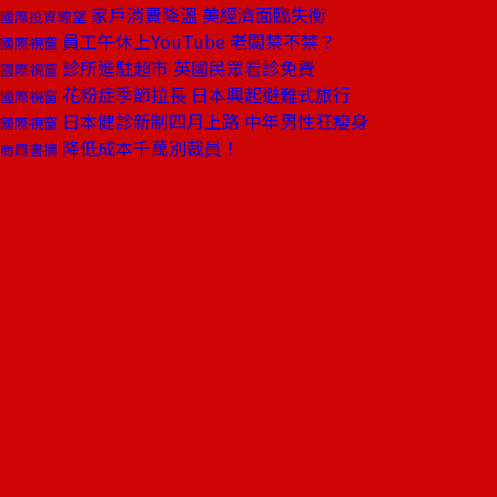
家戶消費降溫 美經濟面臨失衡
國際投資瞭望
員工午休上YouTube 老闆禁不禁？
國際視窗
診所進駐超市 英國民眾看診免費
國際視窗
花粉症季節拉長 日本興起避難式旅行
國際視窗
日本健診新制四月上路 中年男性狂瘦身
國際視窗
降低成本千萬別裁員！
商周書摘