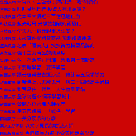
背官司、丟飯碗 只為打造「救命寶寶」
焦點人物
旺旺易地掛牌 投資人有賺頭嗎？
焦點新聞
從本業大虧近三百億迅速止血
科技風雲
藍光戰局 光碟雙雄戰術兩極化
科技風雲
倚天九十億元親事恐生變？
科技風雲
未來事件變期貨商品 預測趨勢神準
科技風雲
名表「睡美人」挾技術力轉型品牌商
產業風雲
強化主力商品的能見度
產業風雲
依「存活率」開課 營收創七億新高
管理小品
不要瞎學習，要深學習
封面故事
跟著彼得聖吉逛沙漠 修練第五級領導力
封面故事
到哈佛上六天魔鬼營 與二十四國高手過招
封面故事
到荒島住一個月 人生重新定錨
封面故事
全球精選33個深學習城市
封面故事
公開八位管理大師私塾
封面故事
用五官體驗 「破格」學習
封面故事
一美分硬幣的存廢
關鍵數字
以文字見長的右派大師
英文無所不談
香港成長力道 不受美國走弱影響
國際投資瞭望