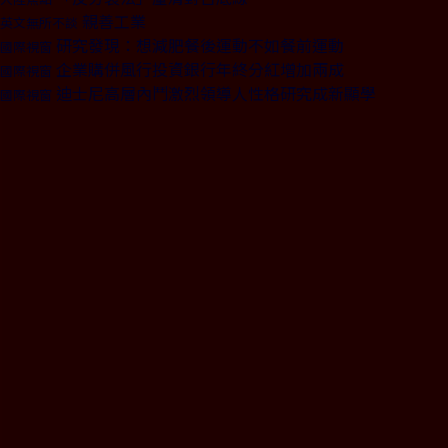
親善工業
英文無所不談
研究發現：想減肥餐後運動不如餐前運動
國際視窗
企業購併風行投資銀行年終分紅增加兩成
國際視窗
迪士尼高層內鬥激烈領導人性格研究成新顯學
國際視窗