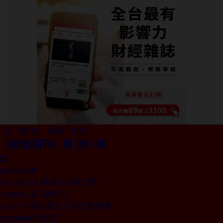
上一期
錢 密碼 詭計
《商業周刊》第 893 期
難！
編者的話
林濁水在氣什麼？
創辦人聊天室
濠江與香江
石頭評論
不見包青天 只見王朝馬漢
去梯言
剎那間
陳文茜專欄