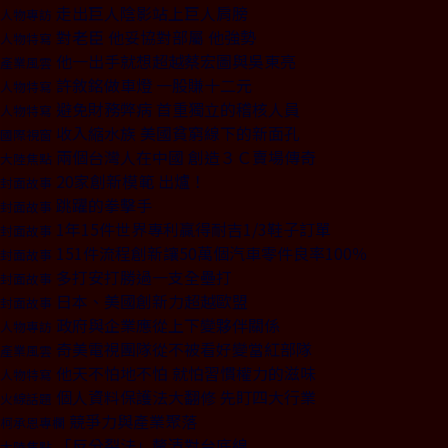
走出巨人陰影站上巨人肩膀
人物專訪
對老臣 他妥協對部屬 他強勢
人物特寫
他一出手就想超越蔡宏圖與吳東亮
產業風雲
許敘銘做車燈 一股賺十二元
人物特寫
避免財務弊病 首重獨立的稽核人員
人物特寫
收入縮水族 美國貧窮線下的新面孔
國際視窗
兩個台灣人在中國 創造３Ｃ賣場傳奇
大陸焦點
20家創新模範 出爐！
封面故事
跳躍的拳擊手
封面故事
1年15件世界專利贏得耐吉1/3鞋子訂單
封面故事
151件流程創新讓50萬個汽車零件良率100％
封面故事
多打安打勝過一支全壘打
封面故事
日本、美國創新力超越歐盟
封面故事
政府與企業應從上下變夥伴關係
人物專訪
奇美電視團隊從不被看好變當紅部隊
產業風雲
他天不怕地不怕 就怕習慣權力的滋味
人物特寫
個人資料保護法大翻修 先盯四大行業
火線話題
競爭力與產業聚落
柯承恩專欄
「反分裂法」釐清對台底線
大陸焦點