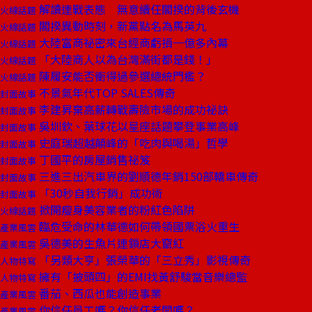
解讀連戰表態 無意續任閣揆的背後玄機
火線話題
閣揆異動時刻，新黨點名為馬英九
火線話題
大陸富商祕密來台經商虧損一億多內幕
火線話題
「大陸商人以為台灣滿街都是錢！」
火線話題
陳履安能否衝得過參選總統門檻？
火線話題
不景氣年代TOP SALES傳奇
封面故事
李建昇棄高薪轉戰壽險市場的成功祕訣
封面故事
吳圳欽、葉球花以星座話題攀登事業高峰
封面故事
史庭瑞超越顛峰的「吃肉與喝湯」哲學
封面故事
丁國平的房屋銷售祕笈
封面故事
三進三出汽車界的劉順德年銷150部轎車傳奇
封面故事
「30秒自我行銷」成功術
封面故事
掀開瘦身美容業者的粉紅色陷阱
火線話題
臨危受命的林華德如何帶領國票浴火重生
產業風雲
吳德美的生魚片連鎖店大竄紅
產業風雲
「另類大亨」張榮華的「三立秀」影視傳奇
人物特寫
擁有「披頭四」的EMI找黃舒駿當音樂總監
人物特寫
番茄、西瓜也能創造事業
產業風雲
你信任員工嗎？你信任老闆嗎？
產業風雲