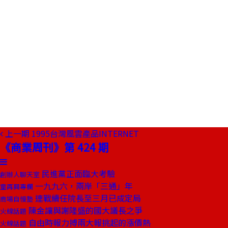
上一期
1995台灣風雲產品INTERNET
《商業周刊》第 424 期
民進黨正面臨大考驗
創辦人聊天室
一九九六，兩岸「三通」年
童再興專欄
連戰續任院長至三月已成定局
商場自慢塾
陳金讓與謝隆盛的國大議長之爭
火線話題
自由時報力搏兩大報挑起的漲價熱
火線話題