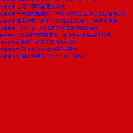
台灣下個希望 醫療科技
封面故事
一支遠端醫護隊、一個AI實驗室 上演白色巨塔轉型記
封面故事
佳世達靠「偷學」起死回生 比鴻海、廣達還會賺
封面故事
15人小公司打敗騰訊 幫美國醫院訓練AI
封面故事
130歲紙吸管廠復活 靠迪士尼業績暴增50倍
國際視窗
找到一檔20年能回本的股票
理財相對論
I'll put you up 歡迎住寒舍
戒掉爛英文
拆解企業裡的「金牛」和「瘦狗」
商周書摘