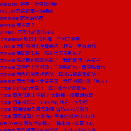
領導，從傳球開始
總編輯的話
亞馬遜雨林的總統
CEO上線
薪水的秘密
商場自慢塾
餿主意？
透視中國
不傑出的傑出校友
新物種Biz
軟銀上市吃癟 全因三個字
金融時報精選
大同集團出重整絕招 就為一筆救命錢
火線話題
請問韓市長 高雄怎麼富起來？
焦點新聞
高雄民企龍頭林義守：我們整個卡在這裡
焦點新聞
環保鬥士李根政：工業喝好水、農業喝毒水
焦點新聞
南漂創業家楊育修：這城市被嚴重低估！
焦點新聞
兩大亨爭台北雙子星 竟因中國地產「咬人」
產業風雲
FinTech大驗收 這三家金控衝最快！
金融街
額度低刷卡不過？ 大數據一鍵即刻救援
金融街
想串接街口、Line Pay 找它一次全通
金融街
區塊鏈導入貿易融資 省時30％又防詐
金融街
國際趨勢》六家海外業者這樣做FinTech
金融街
貴族世家操刀 孫東寶一年開76店
商周CEO學院
暴雪得罪玩家的下場 市值一天掉千億
科技風雲