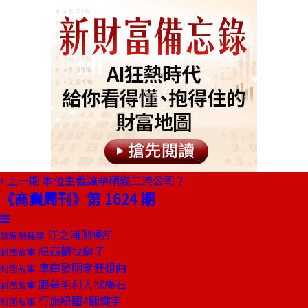
上一期
本位主義讓華碩變二流公司？
《商業周刊》第 1624 期
江之浦測候所
發現酷建築
紐西蘭找樂子
封面故事
車庫發明家狂想曲
封面故事
跟著毛利人採綠石
封面故事
行旅紐國4關鍵字
封面故事