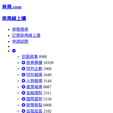
商周.com
商周線上讀
進階搜尋
訂閱商周線上讀
申請試閱
封面故事
8988
商周專欄
10109
特別企劃
1968
特別報導
1049
人物報導
3144
產業報導
8087
金融理財
2311
國際趨勢
5150
新聞焦點
6068
自我成長
2182