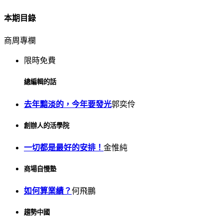
本期目錄
商周專欄
限時免費
總編輯的話
去年黯淡的，今年要發光
郭奕伶
創辦人的活學院
一切都是最好的安排！
金惟純
商場自慢塾
如何算業績？
何飛鵬
趨勢中國