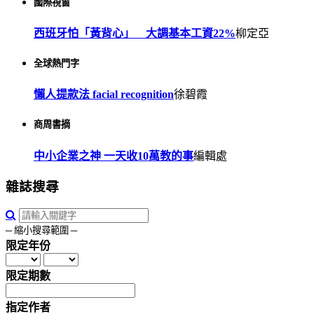
國際視窗
西班牙怕「黃背心」 大調基本工資22%
柳定亞
全球熱門字
懶人提款法 facial recognition
徐碧霞
商周書摘
中小企業之神 一天收10萬教的事
編輯處
雜誌搜尋
─ 縮小搜尋範圍 ─
限定年份
限定期數
指定作者