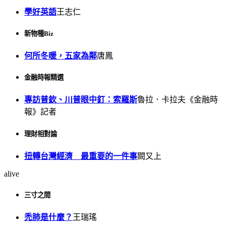
學好英語
王志仁
新物種Biz
何所冬暖，五家為鄰
唐鳳
金融時報精選
專訪普欽、川普眼中釘：索羅斯
魯拉．卡拉夫《金融時
報》記者
理財相對論
扭轉台灣經濟 最重要的一件事
闕又上
alive
三寸之間
禿肺是什麼？
王瑞瑤