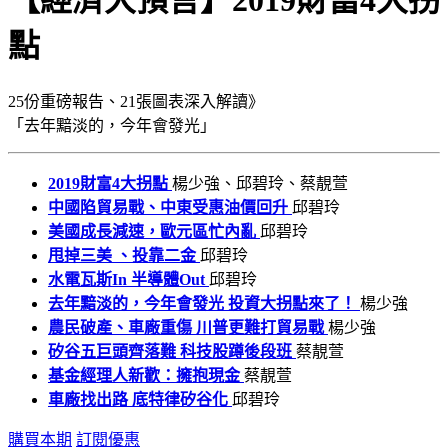
【經濟大預言】2019財富4大拐
點
25份重磅報告、21張圖表深入解讀》
「去年黯淡的，今年會發光」
2019財富4大拐點
楊少強、邱碧玲、蔡靚萱
中國陷貿易戰、中東受惠油價回升
邱碧玲
美國成長減速，歐元區忙內亂
邱碧玲
甩掉三美 、投靠二金
邱碧玲
水電瓦斯In 半導體Out
邱碧玲
去年黯淡的，今年會發光 投資大拐點來了！
楊少強
農民破產、車廠重傷 川普更難打貿易戰
楊少強
矽谷五巨頭齊落難 科技股蹲後段班
蔡靚萱
基金經理人新歡：擁抱現金
蔡靚萱
車廠找出路 底特律矽谷化
邱碧玲
購買本期
訂閱優惠