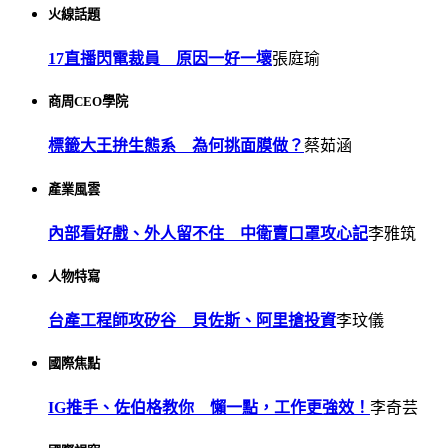
火線話題
17直播閃電裁員 原因一好一壞
張庭瑜
商周CEO學院
標籤大王拚生態系 為何挑面膜做？
蔡茹涵
產業風雲
內部看好戲、外人留不住 中衛賣口罩攻心記
李雅筑
人物特寫
台產工程師攻矽谷 貝佐斯、阿里搶投資
李玟儀
國際焦點
IG推手、佐伯格教你 懶一點，工作更強效！
李奇芸