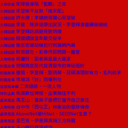
宋陣營身陷「監聽」之苦
人物特寫
宋楚瑜不反對「連宋配」
火線話題
許水德：李總統很關心宋楚瑜
火線話題
李敖：除非健康出狀況，李登輝會繼續做總統
火線話題
李登輝託病避見劉炳偉
火線話題
錢復細說當年斷交秘辛
火線話題
詹志宏被劫機犯行刺漏網內幕
火線話題
財政惡化，彩券作莊問題一籮筐
火線話題
何麗玲：劉泰英是最大贏家
人物特寫
掀開高官民代投資股市的神秘面紗
封面故事
連戰、李登輝、劉炳華、莊碩漢理財有方，名列前茅
封面故事
市場派「炒」而優則仕
封面故事
二流總統，一流人物
信懷南專欄
布滿數位神經，企業無往不利
特別企劃
馬玉山：蓋房子要把它當作自己要住
產業風雲
台中市「西屯王」林憲治的發跡傳奇
人物特寫
AboveNet搶HiNet、SEEDNet生意？
產業風雲
星巴克、伊是與真鍋三方熱戰
產業風雲
玉山銀行登頂成功
產業風雲