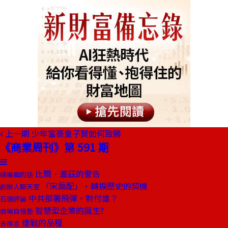
上一期
少年富豪童子賢如何致勝
《商業周刊》第 591 期
比爾．蓋茲的警告
總編輯的話
「宋扁配」，轉捩歷史的契機
創辦人聊天室
中共部署飛彈，對付誰？
石頭評論
智慧型企業的誕生?
商場自慢塾
連戰的品種
去梯言