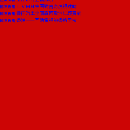
ＬＶＭＨ集團對古奇虎視眈眈
國際視窗
豐田汽車企圖贏回歐洲年輕買氣
國際視窗
香港——互動電視的香格里拉
國際視窗