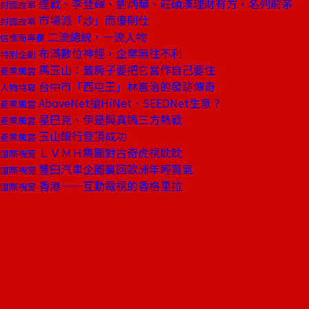
連戰、李登輝、劉炳華、莊碩漢理財有方，名列前茅
封面故事
市場派「炒」而優則仕
封面故事
二流總統，一流人物
信懷南專欄
布滿數位神經，企業無往不利
特別企劃
馬玉山：蓋房子要把它當作自己要住
產業風雲
台中市「西屯王」林憲治的發跡傳奇
人物特寫
AboveNet搶HiNet、SEEDNet生意？
產業風雲
星巴克、伊是與真鍋三方熱戰
產業風雲
玉山銀行登頂成功
產業風雲
ＬＶＭＨ集團對古奇虎視眈眈
國際視窗
豐田汽車企圖贏回歐洲年輕買氣
國際視窗
香港——互動電視的香格里拉
國際視窗