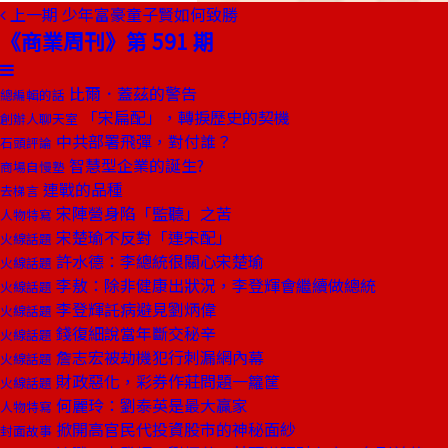
上一期
少年富豪童子賢如何致勝
《商業周刊》第 591 期
比爾．蓋茲的警告
總編輯的話
「宋扁配」，轉捩歷史的契機
創辦人聊天室
中共部署飛彈，對付誰？
石頭評論
智慧型企業的誕生?
商場自慢塾
連戰的品種
去梯言
宋陣營身陷「監聽」之苦
人物特寫
宋楚瑜不反對「連宋配」
火線話題
許水德：李總統很關心宋楚瑜
火線話題
李敖：除非健康出狀況，李登輝會繼續做總統
火線話題
李登輝託病避見劉炳偉
火線話題
錢復細說當年斷交秘辛
火線話題
詹志宏被劫機犯行刺漏網內幕
火線話題
財政惡化，彩券作莊問題一籮筐
火線話題
何麗玲：劉泰英是最大贏家
人物特寫
掀開高官民代投資股市的神秘面紗
封面故事