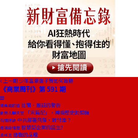
上一期
少年富豪童子賢如何致勝
《商業周刊》第 591 期
比爾．蓋茲的警告
總編輯的話
「宋扁配」，轉捩歷史的契機
創辦人聊天室
中共部署飛彈，對付誰？
石頭評論
智慧型企業的誕生?
商場自慢塾
連戰的品種
去梯言