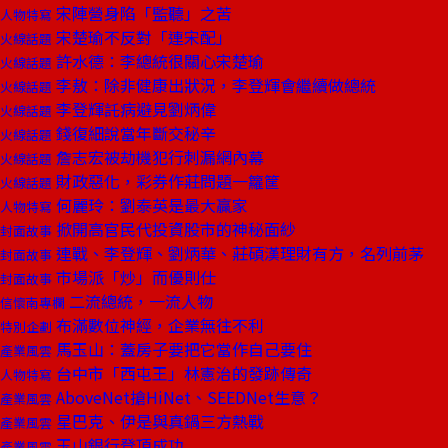
宋陣營身陷「監聽」之苦
人物特寫
宋楚瑜不反對「連宋配」
火線話題
許水德：李總統很關心宋楚瑜
火線話題
李敖：除非健康出狀況，李登輝會繼續做總統
火線話題
李登輝託病避見劉炳偉
火線話題
錢復細說當年斷交秘辛
火線話題
詹志宏被劫機犯行刺漏網內幕
火線話題
財政惡化，彩券作莊問題一籮筐
火線話題
何麗玲：劉泰英是最大贏家
人物特寫
掀開高官民代投資股市的神秘面紗
封面故事
連戰、李登輝、劉炳華、莊碩漢理財有方，名列前茅
封面故事
市場派「炒」而優則仕
封面故事
二流總統，一流人物
信懷南專欄
布滿數位神經，企業無往不利
特別企劃
馬玉山：蓋房子要把它當作自己要住
產業風雲
台中市「西屯王」林憲治的發跡傳奇
人物特寫
AboveNet搶HiNet、SEEDNet生意？
產業風雲
星巴克、伊是與真鍋三方熱戰
產業風雲
玉山銀行登頂成功
產業風雲