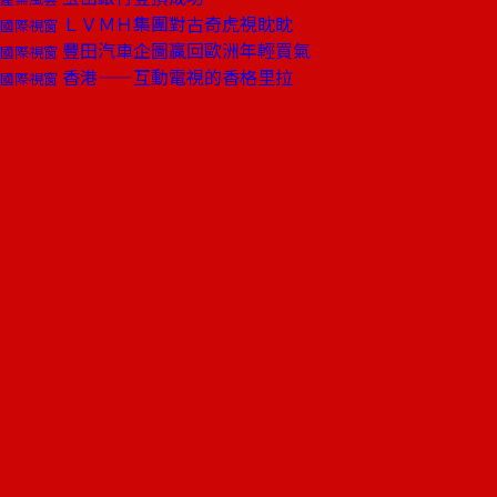
ＬＶＭＨ集團對古奇虎視眈眈
國際視窗
豐田汽車企圖贏回歐洲年輕買氣
國際視窗
香港——互動電視的香格里拉
國際視窗